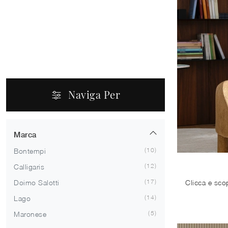
Naviga Per
Marca
10
Bontempi
12
Calligaris
17
Doimo Salotti
14
Lago
5
Maronese