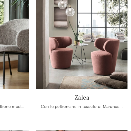
Zalea
Clicca e scopri di più sulle Poltrone moderne di Calligaris! Differenti modelli in tessuto, come Holly, ti aspettano.
Con le poltroncine in tessuto di Maronese come il modello Zalea potrai ultimare il tuo progetto d'arredo.