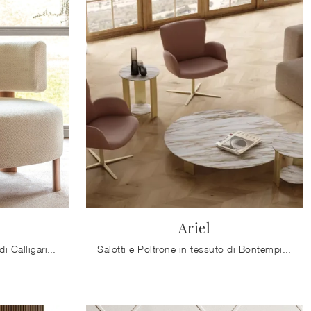
Ariel
Con le poltroncine in tessuto di Calligaris come il modello Glen potrai completare il tuo concept d'arredo.
Salotti e Poltrone in tessuto di Bontempi: ti offriamo il modello Ariel in tessuto per arricchire i tuoi spazi.