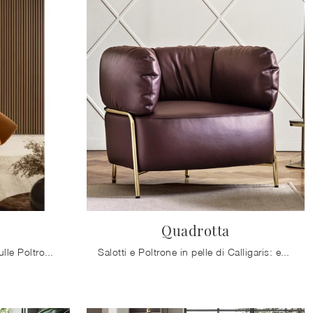
Quadrotta
Clicca e ottieni informazioni sulle Poltrone design di Bontempi! Differenti modelli in tessuto, come Petra, ti attendono.
Salotti e Poltrone in pelle di Calligaris: ecco a te il modello Quadrotta in pelle per impreziosire i tuoi spazi.