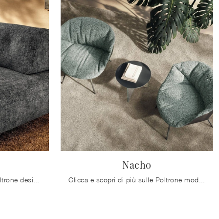
Nacho
Clicca e scopri di più sulle Poltrone design di Lago! Diversi modelli in tessuto, come Sand, ti attendono.
Clicca e scopri di più sulle Poltrone moderne di Lago! Differenti modelli in tessuto, come Nacho, ti aspettano.