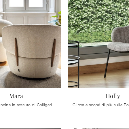
Mara
Holly
Con le poltroncine in tessuto di Calligaris come il modello Mara potrai completare il tuo progetto d'arredo.