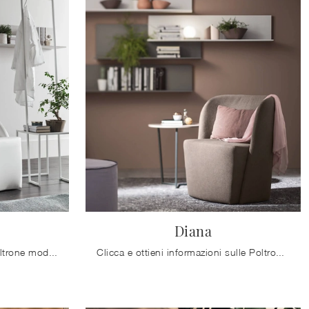
Diana
Clicca e scopri di più sulle Poltrone moderne di Maronese! Differenti modelli in ecopelle, come Guest, ti attendono.
Clicca e ottieni informazioni sulle Poltrone moderne di Maronese! Diversi modelli in tessuto, come Diana, ti attendono.