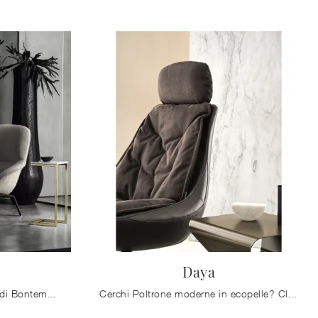
d
Daya
Con le poltroncine in tessuto di Bontempi come il modello Long Island potrai ultimare il tuo concept d'arredo.
Cerchi Poltrone moderne in ecopelle? Clicca e scopri di più sul modello Daya di Bontempi.