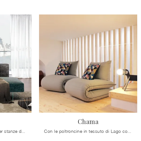
Chama
Se desideri una poltroncina per stanze design, clicca e leggi di più sul modello Air in tessuto del marchio Lago.
Con le poltroncine in tessuto di Lago come il modello Chama potrai ultimare il tuo progetto d'arredo.