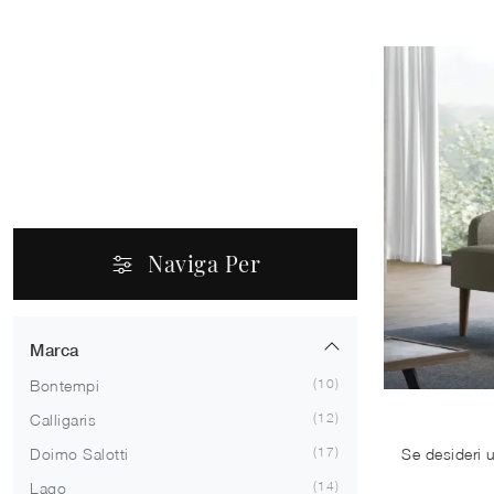
Naviga Per
Marca
10
Bontempi
12
Calligaris
17
Doimo Salotti
14
Lago