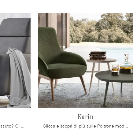
Karin
Cerchi Poltrone moderne in tessuto? Clicca e scopri di più sul modello Isabel di Doimo Salotti.
Clicca e scopri di più sulle Poltrone moderne di Doimo Salotti! Diversi modelli in tessuto, come Karin, ti attendono.