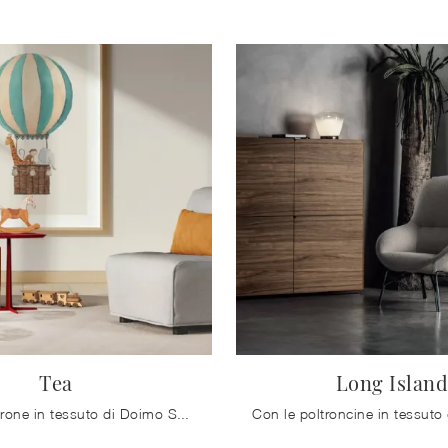
Tea
Long Islan
Salotti e Poltrone in tessuto di Doimo Salotti: ecco a te il modello Tea in tessuto per arricchire i tuoi spazi.