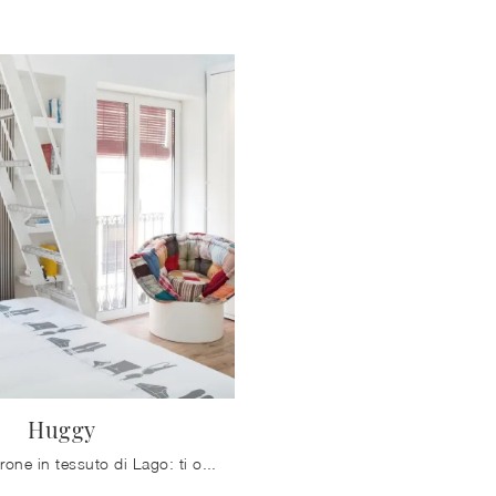
Huggy
Salotti e Poltrone in tessuto di Lago: ti offriamo il modello Huggy in tessuto per arricchire i tuoi spazi.