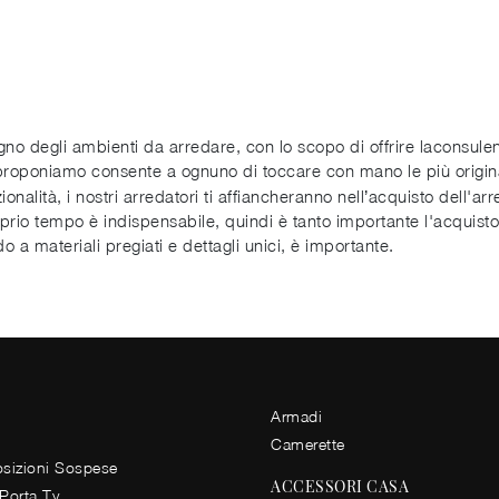
gno degli ambienti da arredare, con lo scopo di offrire laconsulen
 proponiamo consente a ognuno di toccare con mano le più origin
ionalità, i nostri arredatori ti affiancheranno nell’acquisto dell'a
oprio tempo è indispensabile, quindi è tanto importante l'acquist
 a materiali pregiati e dettagli unici, è importante.
Armadi
Camerette
izioni Sospese
ACCESSORI CASA
 Porta Tv