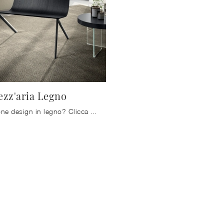
zz'aria Legno
Cerchi Poltrone design in legno? Clicca e ottieni informazioni sul modello Mezz'aria Legno di Lago.