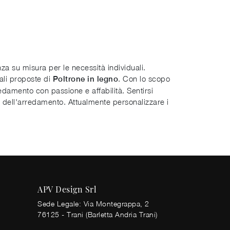
za su misura per le necessità individuali.
ali proposte di
. Con lo scopo
Poltrone
in legno
rredamento con passione e affabilità. Sentirsi
o dell'arredamento. Attualmente personalizzare i
APV Design Srl
Sede Legale: Via Montegrappa, 2
76125 - Trani (Barletta Andria Trani)