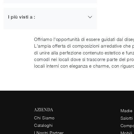
Classiche
27
Design
I più visti a :
30
Moderne
Poltrone in legno
33
Andria
30
Bari
Offriamo l'opportunità di essere guidati dal dise
22
Barletta
L'ampia offerta di composizioni arredative che
di unire alla perfezione contenuto estetico e funz
32
Bisceglie
comodi nei locali dove si trascorre parte del pr
23
Corato
locali interni con eleganza e charme, con riguardo
38
Giovinazzo
28
Molfetta
26
Trani
AZIENDA
Madie
Chi Siamo
Salotti
Cataloghi
Compos
I Nostri Partner
Mobili