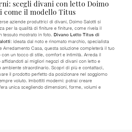
ni: scegli divani con letto Doimo
ti come il modello Titus
erse aziende produttrici di divani, Doimo Salotti si
za per la qualità di finiture e finiture, come rivela il
n tessuto mostrato in foto.
Divano Letto Titus di
: ideata dal noto e rinomato marchio, specialista
lotti
re Arredamento Casa, questa soluzione completerà il tuo
con un tocco di stile, comfort e intimità. Arreda il
affidandoti ai migliori negozi di divani con letto e
n ambiente straordinario. Scopri di più e contattaci,
ovare il prodotto perfetto da posizionare nel soggiorno
empre voluto. Imbottiti moderni: potrai creare
era unica scegliendo dimensioni, forme, volumi e