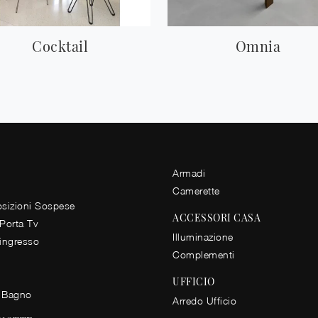
Cocktail
Omnia
Armadi
Camerette
izioni Sospese
ACCESSORI CASA
 Porta Tv
Illuminazione
 ingresso
Complementi
UFFICIO
 Bagno
Arredo Ufficio