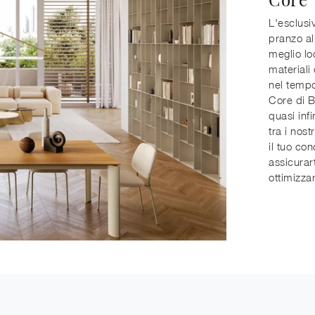
L'esclusi
pranzo all
meglio lo
materiali
nel tempo
Core di B
quasi inf
tra i nost
il tuo co
assicurar
ottimizzar