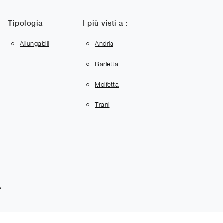
Tipologia
I più visti a :
Allungabili
Andria
Barletta
Molfetta
Trani
a