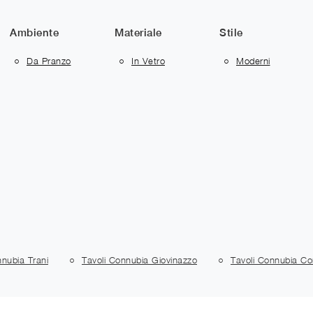
Ambiente
Materiale
Stile
Da Pranzo
In Vetro
Moderni
nnubia Trani
Tavoli Connubia Giovinazzo
Tavoli Connubia Co