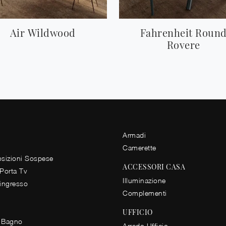
Air Wildwood
Fahrenheit Roun
Rovere
Armadi
Camerette
izioni Sospese
ACCESSORI CASA
 Porta Tv
Illuminazione
 ingresso
Complementi
UFFICIO
 Bagno
Arredo Ufficio