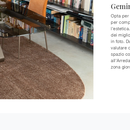
Gemi
Opta per 
per compl
l'estetica
dei miglio
in foto. 
valutare d
spazio co
all'Arred
zona gior