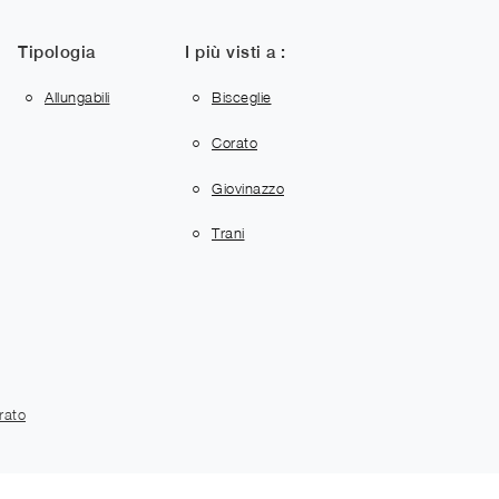
Tipologia
I più visti a :
Allungabili
Bisceglie
Corato
Giovinazzo
Trani
rato