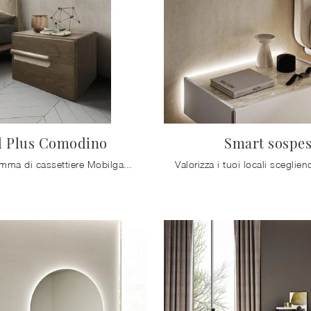
l Plus Comodino
Smart sospe
Una ricca gamma di cassettiere Mobilgam: i comodini moderni in legno, come Ariel Plus Comodino, sono tra le proposte più originali.