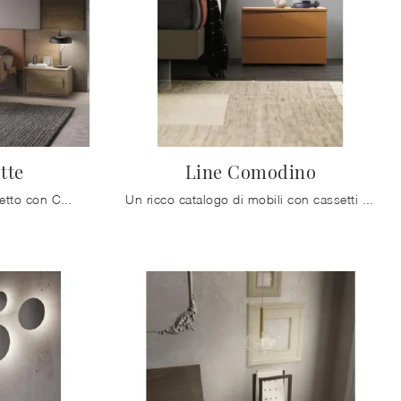
tte
Line Comodino
Vuoi progettare la camera da letto con Comodini e cassettiere di Mobilgam? Ecco qui il modello Joy Gruppo Notte in legno per spazi moderni.
Un ricco catalogo di mobili con cassetti Mobilgam: i comodini moderni in laccato opaco, come Line Comodino, sono tra le proposte più belle.