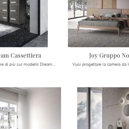
am Cassettiera
Joy Gruppo No
Se vuoi sapere di più sul modello Dream Cassettiera, clicca e scopri i Comodini e comò Mobilgam ideali per la tua camera da letto.