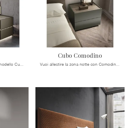
Cubo Comodino
Se desideri sapere di più sul modello Cubo Comò, clicca e scopri i Comodini e comò Mobilgam ideali per la tua zona notte.
Vuoi allestire la zona notte con Comodini e cassettiere di Mobilgam? Ecco qui il modello Cubo Comodino in laccato opaco per spazi moderni.