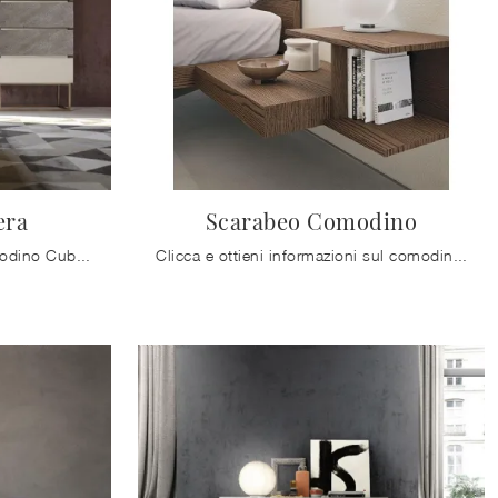
era
Scarabeo Comodino
Clicca e scopri di più sul comodino Cubo Cassettiera: Comodini e mobili con cassetti di Mobilgam sono ideali per spazi design.
Clicca e ottieni informazioni sul comodino Scarabeo Comodino: Comodini e mobili con cassetti di Mobilgam sono ideali per spazi design.