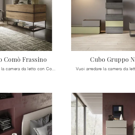
o Comò Frassino
Cubo Gruppo N
Vuoi allestire la camera da letto con Comodini e cassettiere di Mobilgam? Eccoti il modello Cubo Comò Frassino in legno per spazi design.