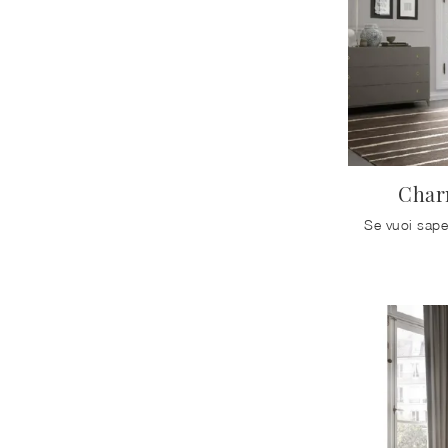
126
Bari
114
Barletta
119
Bisceglie
106
Corato
113
Giovinazzo
117
Molfetta
Char
111
Trani