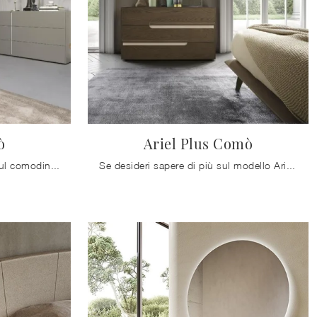
ò
Ariel Plus Comò
Clicca e ottieni informazioni sul comodino Regolo Comò : Comodini e cassettiere di Mobilgam sono ideali per spazi moderni.
Se desideri sapere di più sul modello Ariel Plus Comò, clicca e scopri i Comodini e comò Mobilgam ideali per la tua zona del riposo.