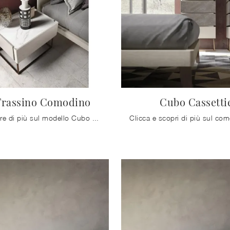
Frassino Comodino
Cubo Cassetti
Se vuoi sapere di più sul modello Cubo Frassino Comodino, clicca e scopri i Comodini e comò Mobilgam ideali per la tua zona del riposo.