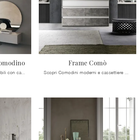
Comodino
Frame Comò
Scopri Comodini design e mobili con cassetti Mobilgam! Il modello Sun con Specchio Comodino costruito in laccato opaco è l'acquisto perfetto.
Scopri Comodini moderni e cassettiere Mobilgam! Il modello Frame Comò costruito in laccato opaco è la scelta ideale.