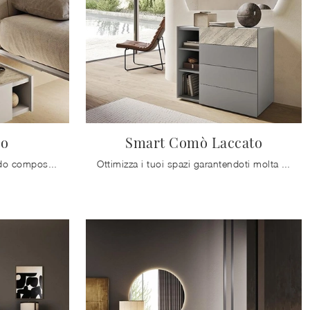
so
Smart Comò Laccato
Valorizza i tuoi locali scegliendo composizioni di oggetti coordinati oppure crea eleganti abbinamenti di stile e cromie con il catalogo di mobili e ...
Ottimizza i tuoi spazi garantendoti molta praticità, spazio utile e uno stile unico!.