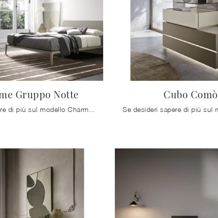
me Gruppo Notte
Cubo Comò
Se vuoi sapere di più sul modello Charme Gruppo Notte, clicca e scopri i Comodini e comò Mobilgam ideali per la tua zona notte.