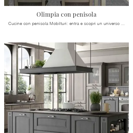
Olimpia con penisola
Cucine con penisola Mobilturi: entra e scopri un universo di stile e design! La cucina convenzionale Olimpia con penisola ti attende.