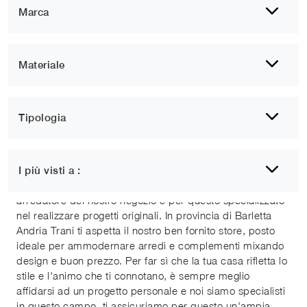
Marca
Materiale
Tipologia
Cucine classiche Bisceglie
I più visti a :
Appagare ogni tua esigenza è la nostra missione, ogni
arredatore del nostro negozio è per questo specializzato
nel realizzare progetti originali. In provincia di Barletta
Andria Trani ti aspetta il nostro ben fornito store, posto
ideale per ammodernare arredi e complementi mixando
design e buon prezzo. Per far sì che la tua casa rifletta lo
stile e l'animo che ti connotano, è sempre meglio
affidarsi ad un progetto personale e noi siamo specialisti
in questo campo, ti assicuriamo per questo un'ampia