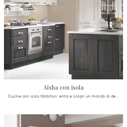
Aisha con isola
Cucine con isola Mobilturi: entra e scopri un mondo di design e contenuto estetico! La cucina classica Aisha con isola ti aspetta.