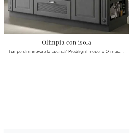
Olimpia con isola
Tempo di rinnovare la cucina? Prediligi il modello Olimpia con isola Mobilturi tra le nostre Cucine Classiche con isola.