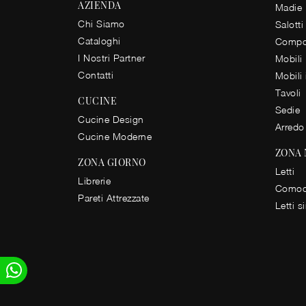
AZIENDA
Madie
Chi Siamo
Salotti
Cataloghi
Compos
I Nostri Partner
Mobili
Contatti
Mobili
Tavoli
CUCINE
Sedie
Cucine Design
Arredo
Cucine Moderne
ZONA
ZONA GIORNO
Letti
Librerie
Comod
Pareti Attrezzate
Letti s