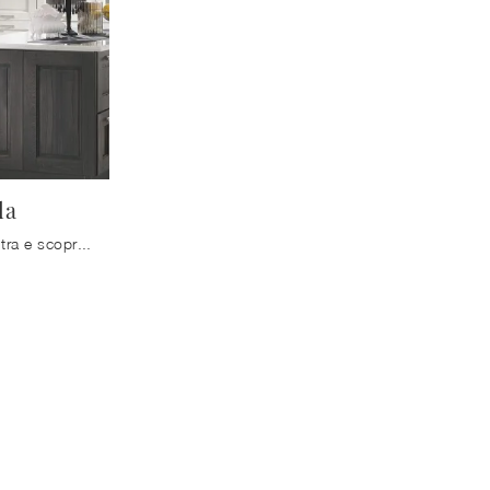
la
Cucine con isola Mobilturi: entra e scopri un mondo di design e contenuto estetico! La cucina classica Aisha con isola ti aspetta.