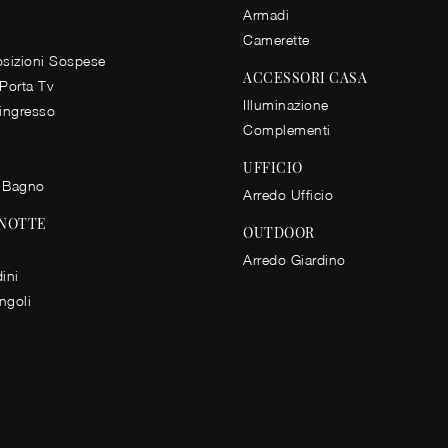
Armadi
Camerette
izioni Sospese
ACCESSORI CASA
 Porta Tv
Illuminazione
 ingresso
Complementi
UFFICIO
 Bagno
Arredo Ufficio
 NOTTE
OUTDOOR
Arredo Giardino
ini
ingoli