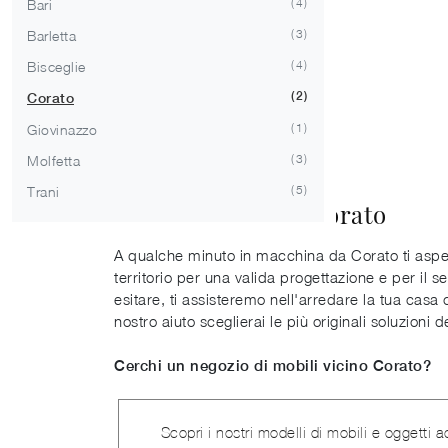
4
Bari
3
Barletta
4
Bisceglie
2
Corato
1
Giovinazzo
3
Molfetta
5
Trani
Cucine classiche Corato
A qualche minuto in macchina da Corato ti aspett
territorio per una valida progettazione e per il s
esitare, ti assisteremo nell'arredare la tua casa c
nostro aiuto sceglierai le più originali soluzioni
Cerchi un negozio di mobili vicino Corato?
Scopri i nostri modelli di mobili e oggetti 