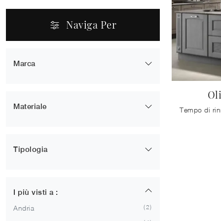
Naviga Per
Marca
6
Mobilturi
Ol
Materiale
6
In Legno
Tipologia
2
Ad Angolo
2
Con Isola
I più visti a :
1
Con Penisola
2
Andria
1
In Linea