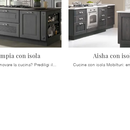
impia con isola
Aisha con iso
Tempo di rinnovare la cucina? Prediligi il modello Olimpia con isola Mobilturi tra le nostre Cucine Classiche con isola.