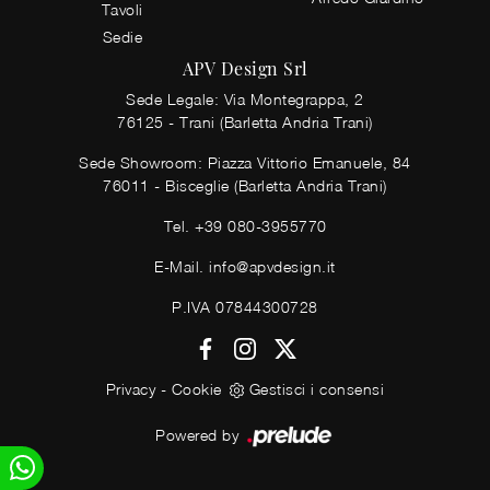
Tavoli
Sedie
APV Design Srl
Sede Legale: Via Montegrappa, 2
76125 - Trani (Barletta Andria Trani)
Sede Showroom: Piazza Vittorio Emanuele, 84
76011 - Bisceglie (Barletta Andria Trani)
Tel.
+39 080-3955770
E-Mail.
info@apvdesign.it
P.IVA 07844300728
Privacy
-
Cookie
Gestisci i consensi
Powered by