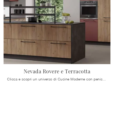
Nevada Rovere e Terracotta
Clicca e scopri un universo di Cucine Moderne con penisola: la cucina Nevada Rovere e Terracotta Mobilturi in melaminico ti attende!