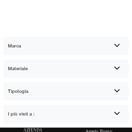
Marca
Materiale
Tipologia
1
2
I più visti a :
AZIENDA
Arredo Bagno