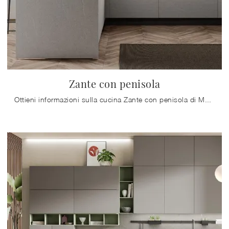
Zante con penisola
Ottieni informazioni sulla cucina Zante con penisola di Mobilturi: questa soluzione in melaminico sarà l'acquisto ideale per te!