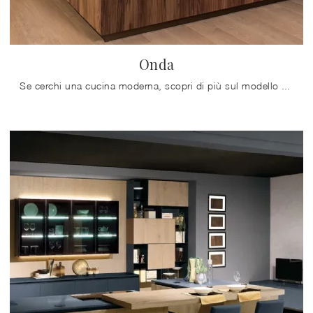
Onda
Se cerchi una cucina moderna, scopri di più sul modello Onda Mobilturi.