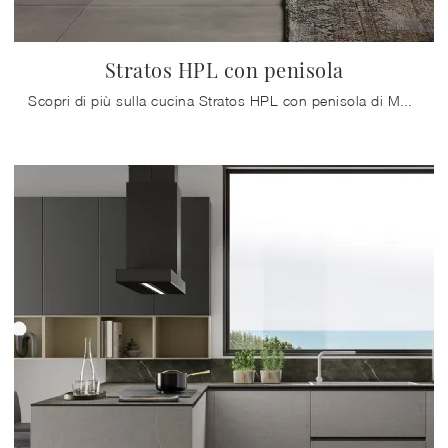
Stratos HPL con penisola
Scopri di più sulla cucina Stratos HPL con penisola di Mobilturi: questa soluzione in HPL sarà la scelta ideale per te!