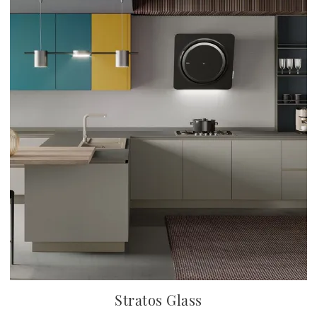
Stratos Glass