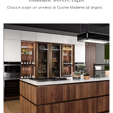
Clicca e scopri un universo di Cucine Moderne ad angolo: la cucina Diamante Rovere Light Mobilturi in Pet ti aspetta!