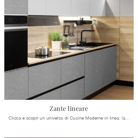
Zante lineare
Clicca e scopri un universo di Cucine Moderne in linea: la cucina Zante lineare Mobilturi in melaminico ti aspetta!