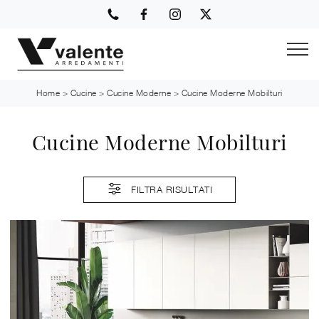
Home
>
Cucine
>
Cucine Moderne
>
Cucine Moderne Mobilturi
Cucine Moderne Mobilturi
FILTRA RISULTATI