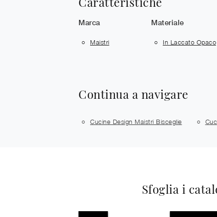
Caratteristiche
Marca
Materiale
Maistri
In Laccato Opaco
Continua a navigare
Cucine Design Maistri Bisceglie
Cuc
Sfoglia i cata