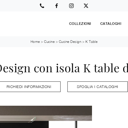
COLLEZIONI
CATALOGHI
Home
>
Cucine
>
Cucine Design
>
K Table
esign con isola K table d
RICHIEDI INFORMAZIONI
SFOGLIA I CATALOGHI