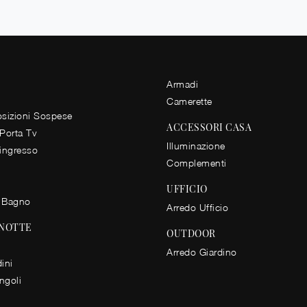
Armadi
Camerette
izioni Sospese
ACCESSORI CASA
 Porta Tv
Illuminazione
 ingresso
Complementi
UFFICIO
 Bagno
Arredo Ufficio
 NOTTE
OUTDOOR
Arredo Giardino
ini
ingoli