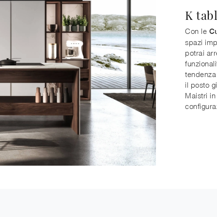
K tab
Con le
Cu
spazi imp
potrai ar
funzionali
tendenza 
il posto 
Maistri in
configuraz