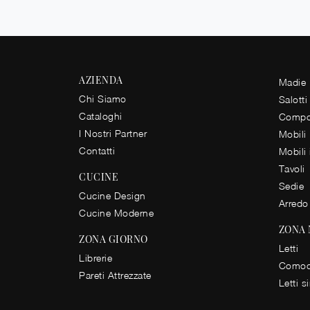
AZIENDA
Madie
Chi Siamo
Salotti
Cataloghi
Compos
I Nostri Partner
Mobili
Contatti
Mobili
Tavoli
CUCINE
Sedie
Cucine Design
Arredo
Cucine Moderne
ZONA
ZONA GIORNO
Letti
Librerie
Comod
Pareti Attrezzate
Letti s