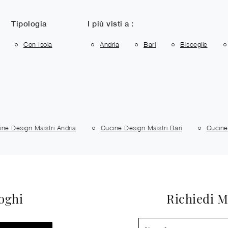
Tipologia
I più visti a :
Con Isola
Andria
Bari
Bisceglie
ine Design Maistri Andria
Cucine Design Maistri Bari
Cucine
loghi
Richiedi M