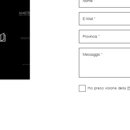
Ho preso visione della
P