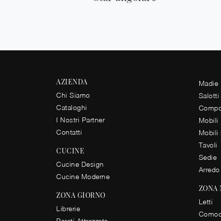
AZIENDA
Madie
Chi Siamo
Salotti
Cataloghi
Compos
I Nostri Partner
Mobili
Contatti
Mobili
Tavoli
CUCINE
Sedie
Cucine Design
Arredo
Cucine Moderne
ZONA
ZONA GIORNO
Letti
Librerie
Comod
Pareti Attrezzate