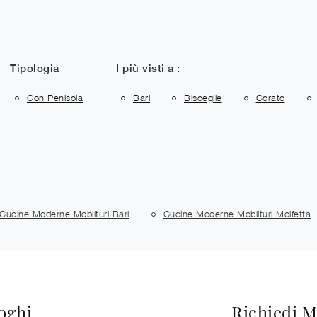
Tipologia
I più visti a :
Con Penisola
Bari
Bisceglie
Corato
Cucine Moderne Mobilturi Bari
Cucine Moderne Mobilturi Molfetta
loghi
Richiedi M