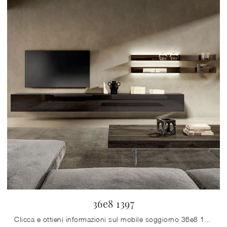
36e8 1397
Clicca e ottieni informazioni sul mobile soggiorno 36e8 1397 Lago in vetro: arreda un living pratico e operativo.