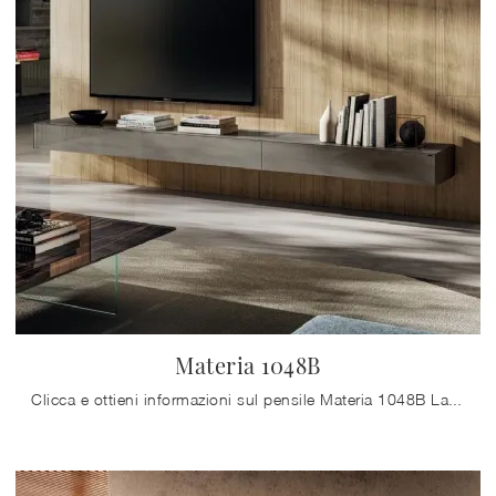
Materia 1048B
Clicca e ottieni informazioni sul pensile Materia 1048B Lago in vetro: arreda un living pratico e dinamico.