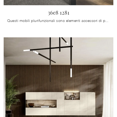
36e8 1281
Questi mobili plurifunzionali sono elementi accessori di poco ingombro e deputati a vari utilizzi: da noi troverai la composizione che fa per te.