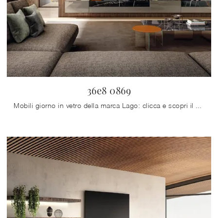
36e8 0869
Mobili giorno in vetro della marca Lago: clicca e scopri il modello 36e8 0869 tra le più esclusive soluzioni per il soggiorno.