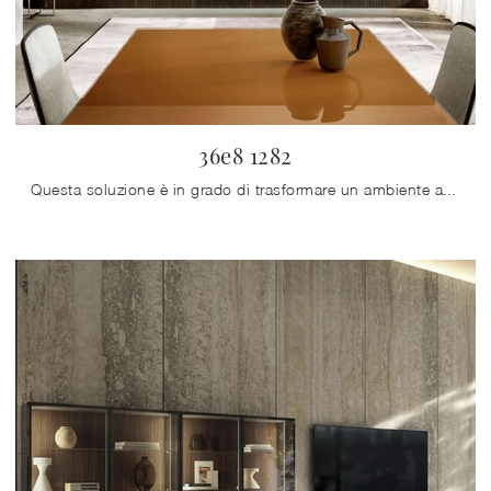
36e8 1282
Questa soluzione è in grado di trasformare un ambiente anonimo in uno spazio accogliente: ottimizza la tua casa con questi Mobile sospeso 36e8 1282 ...