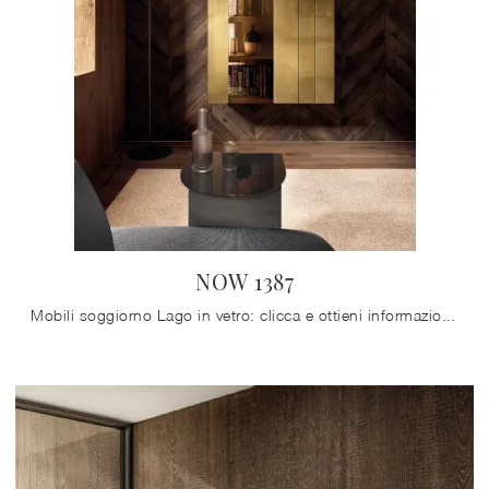
NOW 1387
Mobili soggiorno Lago in vetro: clicca e ottieni informazioni sul modello NOW 1387, pensato per completare spazi moderni.