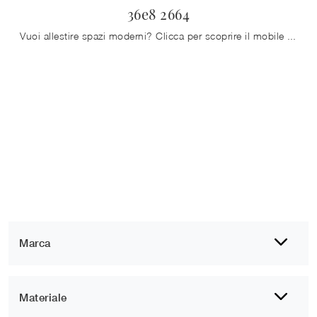
36e8 2664
Vuoi allestire spazi moderni? Clicca per scoprire il mobile soggiorno 36e8 2664 in vetro del marchio Lago!
Marca
Materiale