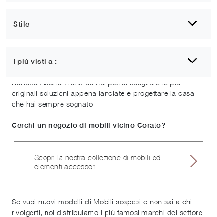
Stile
Mobili sospesi Corato
I più visti a :
Se vuoi uno store conosciuto, ci trovi in provincia di
Barletta Andria Trani: da noi potrai scegliere le più
originali soluzioni appena lanciate e progettare la casa
che hai sempre sognato
Cerchi un negozio di mobili vicino Corato?
Scopri la nostra collezione di mobili ed
elementi accessori
Se vuoi nuovi modelli di Mobili sospesi e non sai a chi
rivolgerti, noi distribuiamo i più famosi marchi del settore