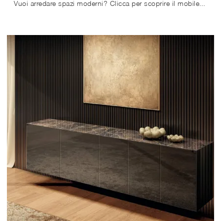
Vuoi arredare spazi moderni? Clicca per scoprire il mobile soggiorno 36e8 1409B in legno della marca Lago!