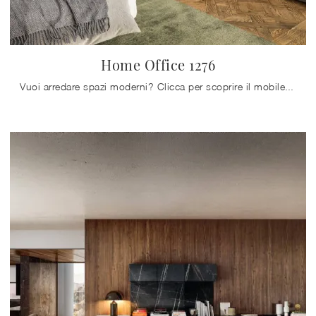
Home Office 1276
Vuoi arredare spazi moderni? Clicca per scoprire il mobile soggiorno Home Office 1276 in vetro del brand Lago!