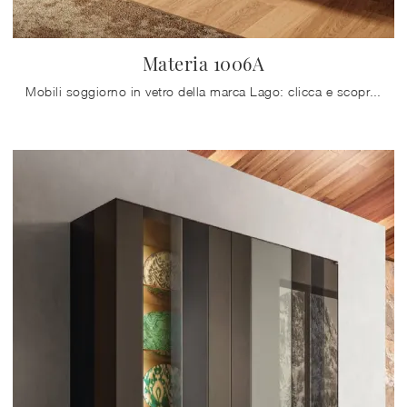
Materia 1006A
Mobili soggiorno in vetro della marca Lago: clicca e scopri il modello Materia 1006A tra le più esclusive soluzioni per il soggiorno.