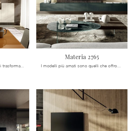
Materia 2765
Questa soluzione è in grado di trasformare un ambiente anonimo in uno spazio accogliente: ottimizza la tua casa con questi Mobile sospeso 36e8 1282 ...
I modelli più amati sono quelli che offrono l'opportunità di ricreare diverse versioni, affinchè possano diventare protagonista in un locale di ogni ...