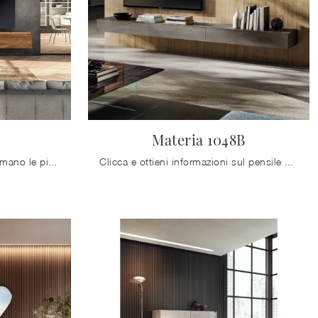
Materia 1048B
In negozio potrai toccare con mano le più belle composizioni con Mobili sospesi in legno del marchio per lo spazio della tua casa.
Clicca e ottieni informazioni sul pensile Materia 1048B Lago in vetro: arreda un living pratico e dinamico.