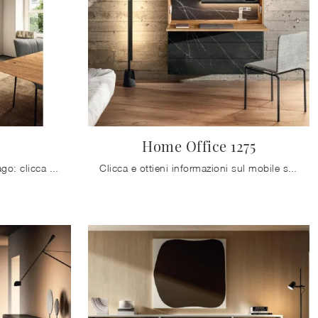
D
Home Office 1275
Pensili in vetro dell'azienda Lago: clicca e scopri il modello 36e8 05801D tra le più esclusive soluzioni per il living.
Clicca e ottieni informazioni sul mobile soggiorno Home Office 1275 Lago in vetro: arreda un living pratico e operativo.