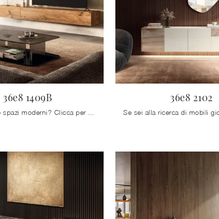
36e8 1409B
36e8 2102
Vuoi arredare spazi moderni? Clicca per scoprire il mobile soggiorno 36e8 1409B in legno della marca Lago!