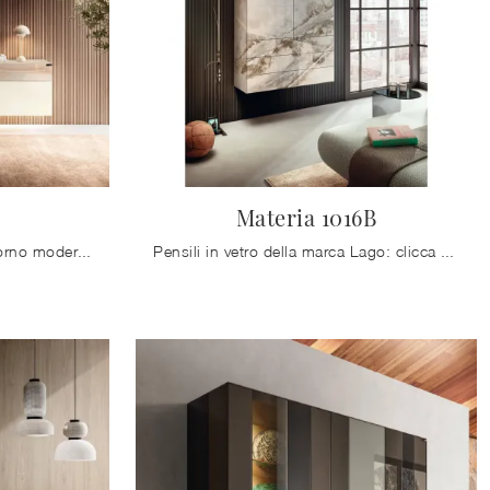
Materia 1016B
Se sei alla ricerca di mobili giorno moderni, con il modello 36e8 2102 in vetro di Lago potrai ultimare un soggiorno operativo e pratico.
Pensili in vetro della marca Lago: clicca e scopri il modello Materia 1016B tra le più originali soluzioni per il soggiorno.