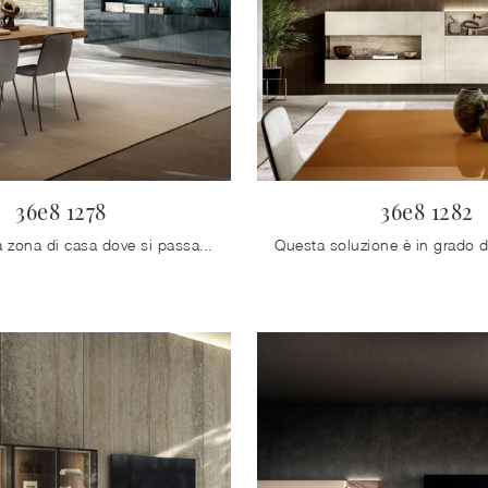
36e8 1278
36e8 1282
Il living è una zona di casa dove si passa parecchio tempo, da soli o in compagnia: l'acquisto del migliore pensile fa la differenza.