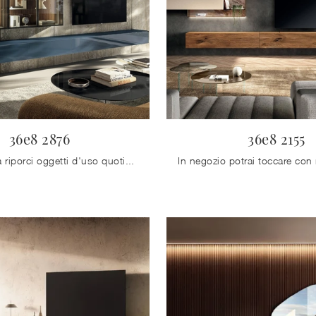
36e8 2876
36e8 2155
Che tu voglia riporci oggetti d'uso quotidiano o decorativo, uno dei nostri prodotti moderni di grande fascino si dimostrerà la soluzione ottimale ...