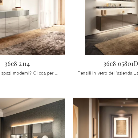
36e8 2114
36e8 05801
Vuoi allestire spazi moderni? Clicca per scoprire il mobile soggiorno 36e8 2114 in vetro del marchio Lago!