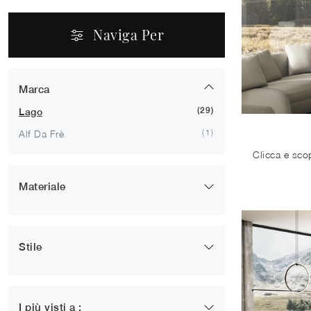
Naviga Per
Marca
29
Lago
1
Alf Da Frè
Materiale
1
In Laccato Lucido
4
In Laccato Opaco
Stile
3
In Legno
30
Moderni
22
In Vetro
I più visti a :