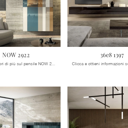
NOW 2922
36e8 1397
Clicca e scopri di più sul pensile NOW 2922 Lago in vetro: arreda un living dinamico e operativo.