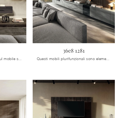
36e8 1281
Clicca e ottieni informazioni sul mobile soggiorno 36e8 1397 Lago in vetro: arreda un living pratico e operativo.
Questi mobili plurifunzionali sono elementi accessori di poco ingombro e deputati a vari utilizzi: da noi troverai la composizione che fa per te.