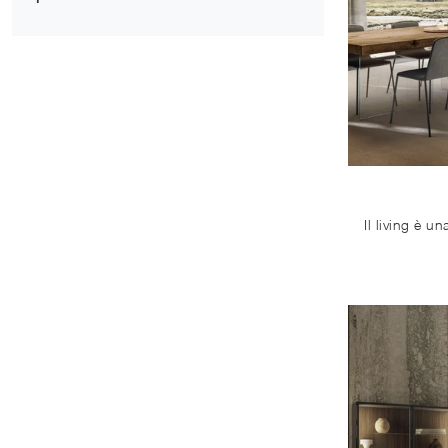
16
Andria
14
Bari
16
Barletta
13
Bisceglie
17
Corato
12
Giovinazzo
14
Molfetta
18
Trani