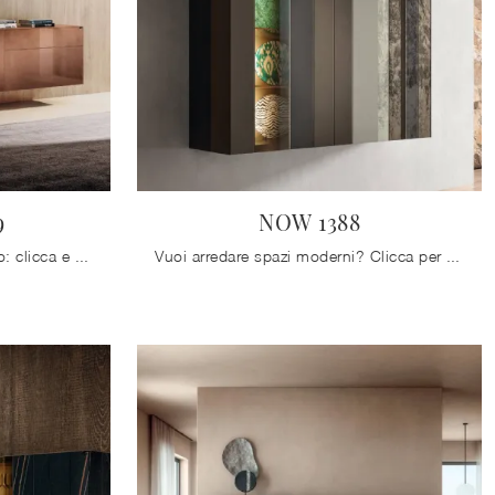
9
NOW 1388
Mobili soggiorno Lago in vetro: clicca e ottieni informazioni sul modello Materia 1009, pensato per ultimare spazi moderni.
Vuoi arredare spazi moderni? Clicca per scoprire il mobile soggiorno NOW 1388 in vetro dell'azienda Lago!