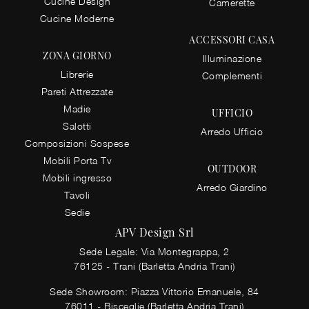
Cucine Design
Camerette
Cucine Moderne
ACCESSORI CASA
ZONA GIORNO
Illuminazione
Librerie
Complementi
Pareti Attrezzate
Madie
UFFICIO
Salotti
Arredo Ufficio
Composizioni Sospese
Mobili Porta Tv
OUTDOOR
Mobili ingresso
Arredo Giardino
Tavoli
Sedie
APV Design Srl
Sede Legale: Via Montegrappa, 2
76125 - Trani (Barletta Andria Trani)
Sede Showroom: Piazza Vittorio Emanuele, 84
76011 - Bisceglie (Barletta Andria Trani)