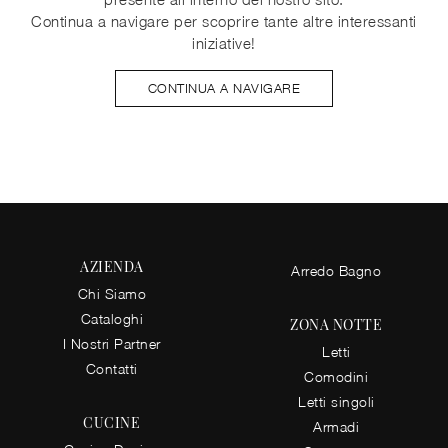
Continua a navigare per scoprire tante altre interessanti
iniziative!
CONTINUA A NAVIGARE
AZIENDA
Arredo Bagno
Chi Siamo
Cataloghi
ZONA NOTTE
I Nostri Partner
Letti
Contatti
Comodini
Letti singoli
CUCINE
Armadi