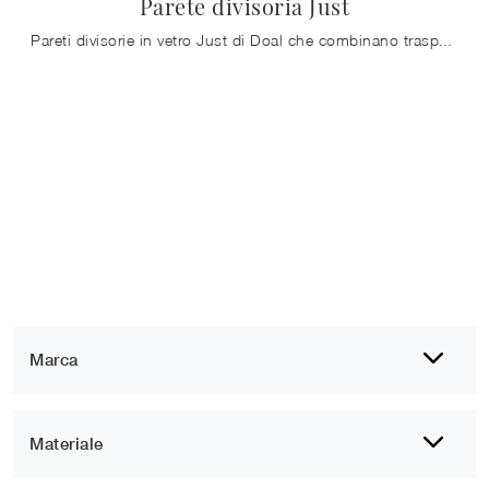
Parete divisoria Just
Pareti divisorie in vetro Just di Doal che combinano trasparenza, design contemporaneo e versatilità per trasformare gli spazi interni. ...
Marca
Materiale