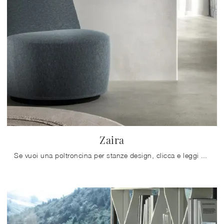
Zaira
Se vuoi una poltroncina per stanze design, clicca e leggi di più sul modello Zaira in tessuto della marca Doimo Salotti.