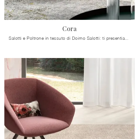
Cora
Salotti e Poltrone in tessuto di Doimo Salotti: ti presentiamo il modello Cora in tessuto per impreziosire i tuoi spazi.