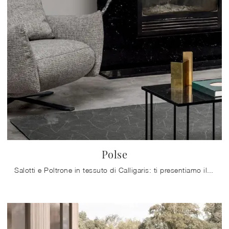
Polse
Salotti e Poltrone in tessuto di Calligaris: ti presentiamo il modello Polse in tessuto per completare i tuoi spazi.