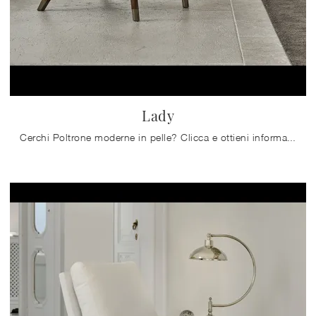
Lady
Cerchi Poltrone moderne in pelle? Clicca e ottieni informazioni sul modello Lady di Bontempi.