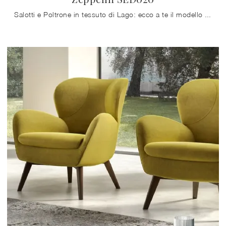
Salotti e Poltrone in tessuto di Lago: ecco a te il modello Zeppelin SED020 in tessuto per arricchire i tuoi spazi.