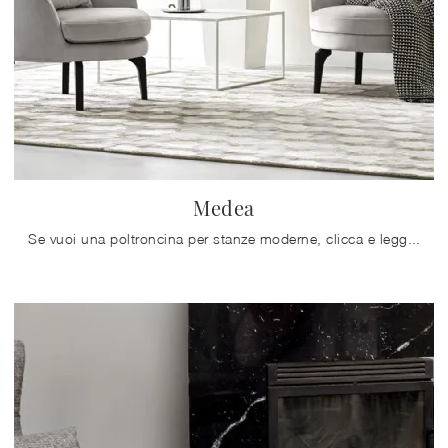
Medea
Se vuoi una poltroncina per stanze moderne, clicca e leggi di più sul modello Medea in tessuto della firma Calligaris.