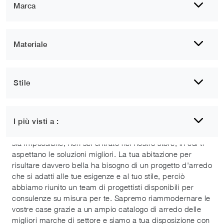
Marca
Materiale
Stile
Poltrone Corato
I più visti a :
Se incontrare gli arredi ideali per la tua abitazione credi
sia impossibile, non sei entrato nel nostro store, in cui ti
aspettano le soluzioni migliori. La tua abitazione per
risultare davvero bella ha bisogno di un progetto d'arredo
che si adatti alle tue esigenze e al tuo stile, perciò
abbiamo riunito un team di progettisti disponibili per
consulenze su misura per te. Sapremo riammodernare le
vostre case grazie a un ampio catalogo di arredo delle
migliori marche di settore e siamo a tua disposizione con