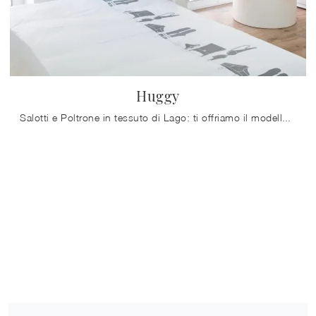
Huggy
Salotti e Poltrone in tessuto di Lago: ti offriamo il modello Huggy in tessuto per arricchire i tuoi spazi.