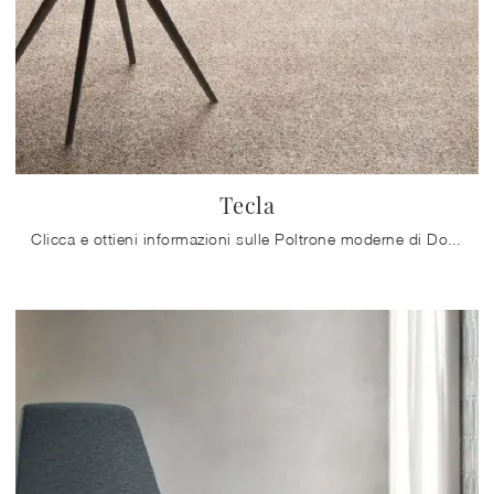
Tecla
Clicca e ottieni informazioni sulle Poltrone moderne di Doimo Salotti! Molteplici modelli in tessuto, come Tecla, ti aspettano.