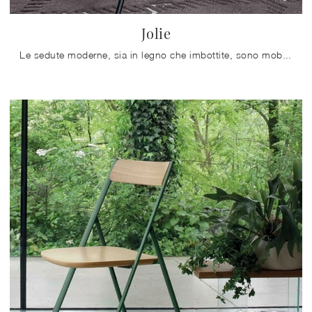
Jolie
Le sedute moderne, sia in legno che imbottite, sono mobili complessi, definiti da una quasi infinita gamma di tonalità, linee e pattern.