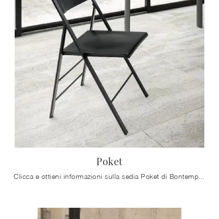
Poket
Clicca e ottieni informazioni sulla sedia Poket di Bontempi in plastica: le più originali Sedie pieghevoli moderne ti aspettano.