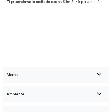
Ti presentiamo la sedia da cucina Slim S146 per atmosfere moderne, tra le più belle Sedie pieghevoli di Friulsedie.
Marca
Ambiente