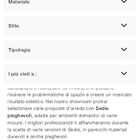
Materiale
Stile
Tipologia
Sedie pieghevoli
I più visti a :
Lo scopo che ci prefissiamo è quello di creare
salvaspazio e realizzabili su misura, che possano
risolvere le problematiche di spazio e creare un ricercato
risultato estetico. Nel nostro showroom protrai
selezionare varie proposte d'arredo con
Sedie
, adatte per ambienti domestici di varie
pieghevoli
misure. I migliori professionisti ti affiancheranno durante
la scelta di varie versioni di Sedie, in parecchi materiali
durevoli e anche pieghevoli.