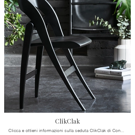
ClikClak
Clicca e ottieni informazioni sulla seduta ClikClak di Connubia in plastica: le più belle Sedie pieghevoli moderne ti aspettano.