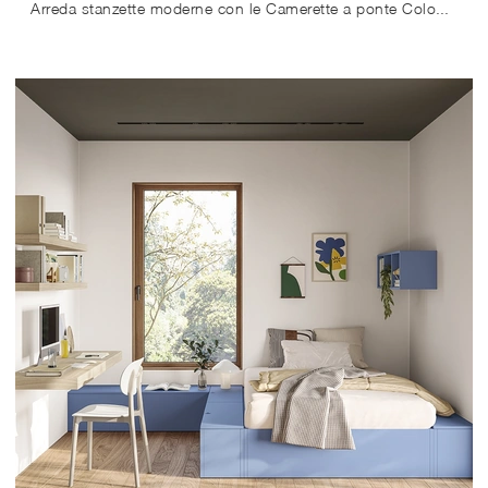
Arreda stanzette moderne con le Camerette a ponte Colombini Casa! Il modello Golf Y110 in melaminico è per ragazzi.