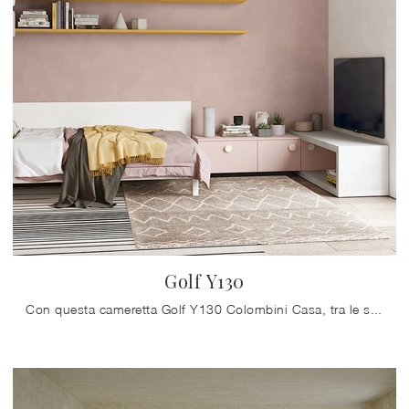
Golf Y130
Con questa cameretta Golf Y130 Colombini Casa, tra le soluzioni componibili, potrai arredare stanze moderne per ragazzi.