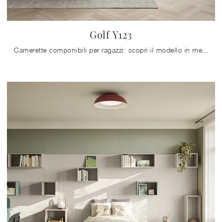
Golf Y123
Camerette componibili per ragazzi: scopri il modello in melaminico Golf Y123 di Colombini Casa per stanzette moderne.