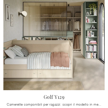
Golf Y129
Camerette componibili per ragazzi: scopri il modello in melaminico Golf Y129 di Colombini Casa per stanzette moderne.