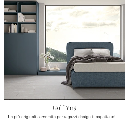
Golf Y115
Le più originali camerette per ragazzi design ti aspettano! Scopri il modello Golf Y115 di Colombini Casa.