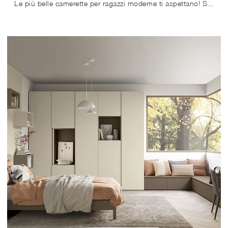
Le più belle camerette per ragazzi moderne ti aspettano! Scopri il modello Golf Y124 di Colombini Casa.