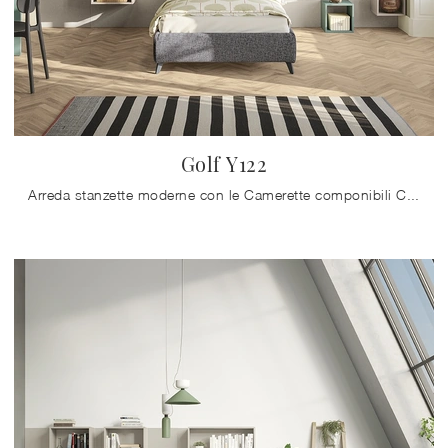
Golf Y122
Arreda stanzette moderne con le Camerette componibili Colombini Casa! Il modello Golf Y122 in melaminico è per ragazzi.