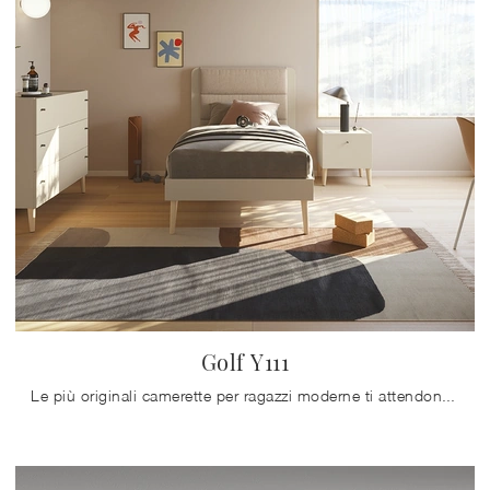
Golf Y111
Le più originali camerette per ragazzi moderne ti attendono! Scopri il modello Golf Y111 di Colombini Casa.