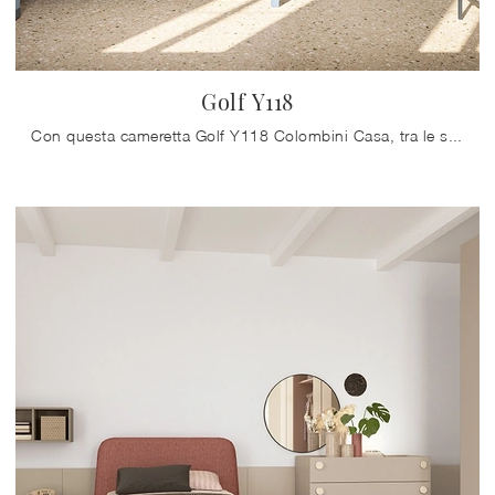
Golf Y118
Con questa cameretta Golf Y118 Colombini Casa, tra le soluzioni componibili, potrai arredare stanze moderne per ragazzi.