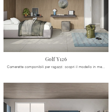
Golf Y126
Camerette componibili per ragazzi: scopri il modello in melaminico Golf Y126 di Colombini Casa per stanzette moderne.