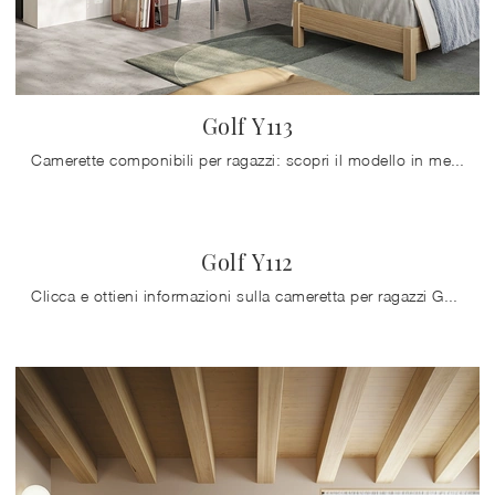
Golf Y113
Camerette componibili per ragazzi: scopri il modello in melaminico Golf Y113 di Colombini Casa per stanzette moderne.
Golf Y112
Clicca e ottieni informazioni sulla cameretta per ragazzi Golf Y112! Le Camerette su misura Colombini Casa ti aspettano.