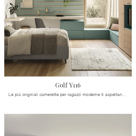
Golf Y116
Le più originali camerette per ragazzi moderne ti aspettano! Scopri il modello Golf Y116 di Colombini Casa.