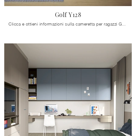
Golf Y128
Clicca e ottieni informazioni sulla cameretta per ragazzi Golf Y128! Le Camerette componibili Colombini Casa ti aspettano.