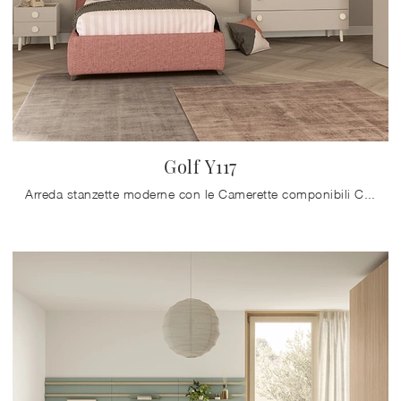
Golf Y117
Arreda stanzette moderne con le Camerette componibili Colombini Casa! Il modello Golf Y117 in melaminico è per ragazzi.