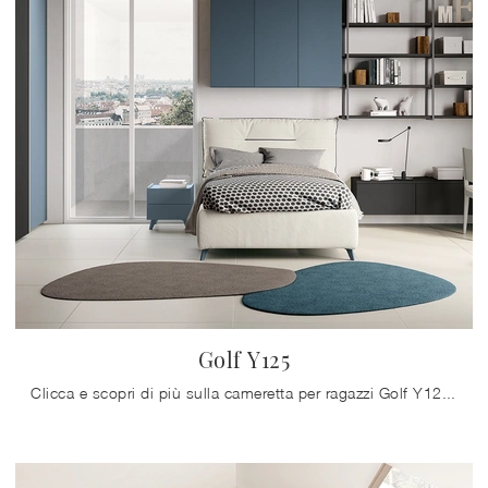
Golf Y125
Clicca e scopri di più sulla cameretta per ragazzi Golf Y125! Le Camerette componibili Colombini Casa ti attendono.