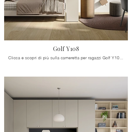
Golf Y108
Clicca e scopri di più sulla cameretta per ragazzi Golf Y108! Le Camerette su misura Colombini Casa ti aspettano.