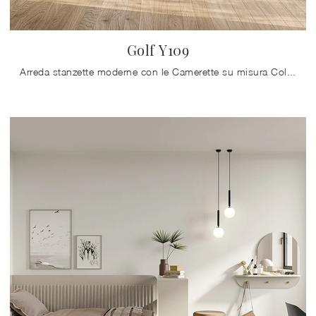
Golf Y109
Arreda stanzette moderne con le Camerette su misura Colombini Casa! Il modello Golf Y109 in melaminico è per ragazzi.