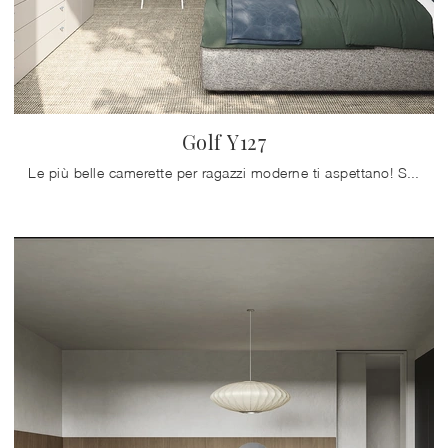
Golf Y127
Le più belle camerette per ragazzi moderne ti aspettano! Scopri il modello Golf Y127 di Colombini Casa.