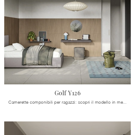
Golf Y126
Camerette componibili per ragazzi: scopri il modello in melaminico Golf Y126 di Colombini Casa per stanzette moderne.