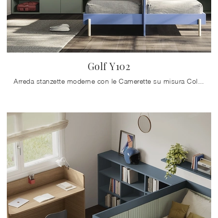
Golf Y102
Arreda stanzette moderne con le Camerette su misura Colombini Casa! Il modello Golf Y102 in melaminico è per ragazzi.