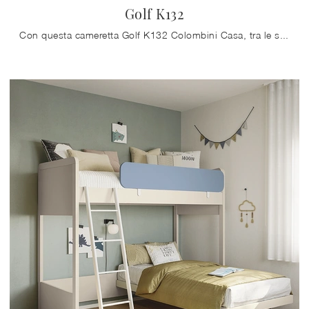
Golf K132
Con questa cameretta Golf K132 Colombini Casa, tra le soluzioni con letti a castello, potrai arredare stanze moderne per bambine.