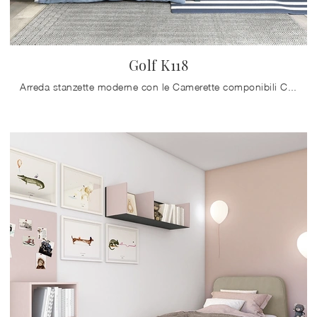
Golf K118
Arreda stanzette moderne con le Camerette componibili Colombini Casa! Il modello Golf K118 in melaminico è per bambini.