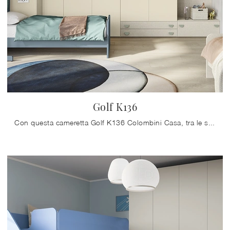
Golf K136
Con questa cameretta Golf K136 Colombini Casa, tra le soluzioni a ponte, potrai allestire stanze moderne per bambini.