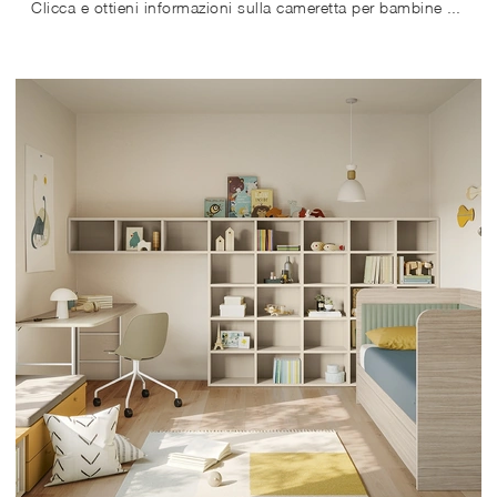
Clicca e ottieni informazioni sulla cameretta per bambine Golf K106! Le Camerette componibili Colombini Casa ti aspettano.