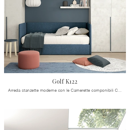
Golf K122
Arreda stanzette moderne con le Camerette componibili Colombini Casa! Il modello Golf K122 in melaminico è per ragazzi.