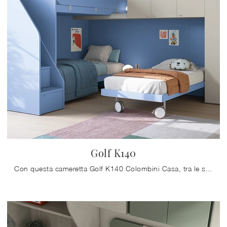
Golf K140
Con questa cameretta Golf K140 Colombini Casa, tra le soluzioni a soppalco, potrai allestire stanze moderne per bambini.