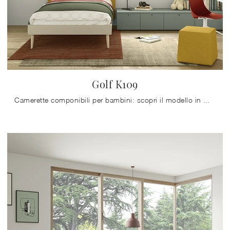
Golf K109
Camerette componibili per bambini: scopri il modello in melaminico Golf K109 di Colombini Casa per stanzette moderne.