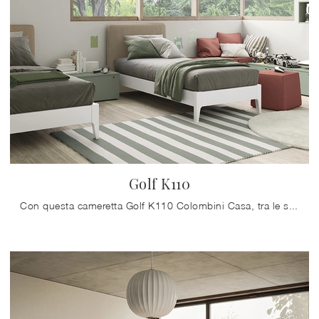
Golf K110
Con questa cameretta Golf K110 Colombini Casa, tra le soluzioni componibili, potrai allestire stanze moderne per bambine.