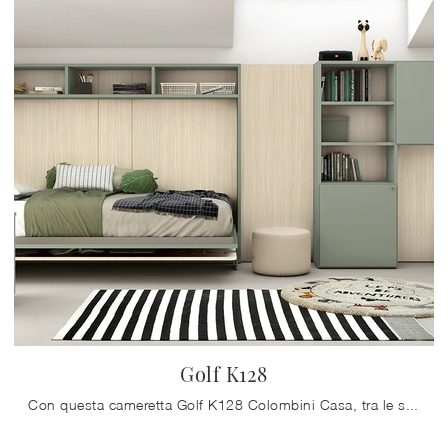
Golf K128
Con questa cameretta Golf K128 Colombini Casa, tra le soluzioni salvaspazio, potrai progettare stanze moderne per ragazzi.