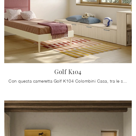
Golf K104
Con questa cameretta Golf K104 Colombini Casa, tra le soluzioni componibili, potrai ammobiliare stanze moderne per bambine.