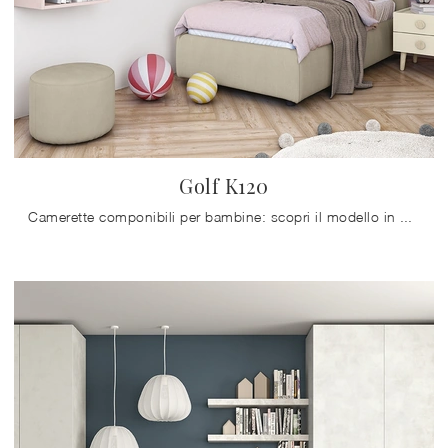
Golf K120
Camerette componibili per bambine: scopri il modello in melaminico Golf K120 di Colombini Casa per stanzette moderne.