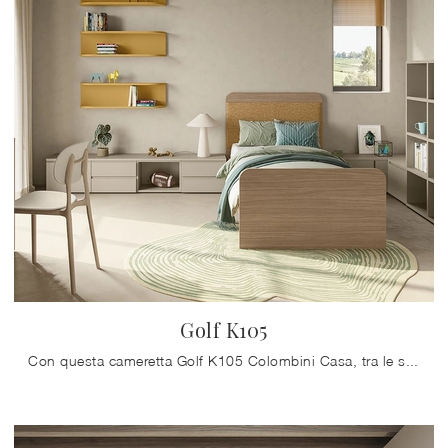
Golf K105
Con questa cameretta Golf K105 Colombini Casa, tra le soluzioni componibili, potrai arredare stanze moderne per bambine.