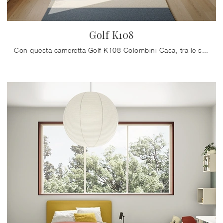
Golf K108
Con questa cameretta Golf K108 Colombini Casa, tra le soluzioni componibili, potrai progettare stanze moderne per bambine.