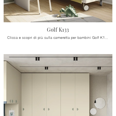
Golf K133
Clicca e scopri di più sulla cameretta per bambini Golf K133! Le Camerette con letti a castello Colombini Casa ti aspettano.