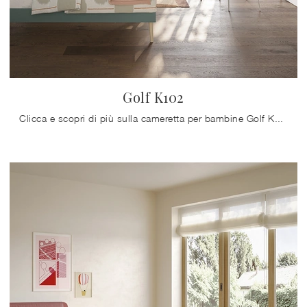
Golf K102
Clicca e scopri di più sulla cameretta per bambine Golf K102! Le Camerette componibili Colombini Casa ti attendono.