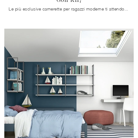
Le più esclusive camerette per ragazzi moderne ti attendono! Scopri il modello Golf K117 di Colombini Casa.