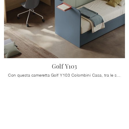
Golf Y103
Con questa cameretta Golf Y103 Colombini Casa, tra le soluzioni componibili, potrai ammobiliare stanze moderne per ragazzi.