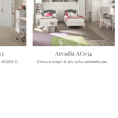
33
Arcadia AC034
Con questa cameretta Arcadia AC033 Colombini Casa, tra le soluzioni a ponte, potrai progettare stanze classiche per ragazzi.
Clicca e scopri di più sulla cameretta per ragazzi Arcadia AC034! Le Camerette a ponte Colombini Casa ti aspettano.