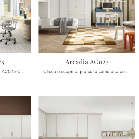
25
Arcadia AC027
Con questa cameretta Arcadia AC025 Colombini Casa, tra le soluzioni a soppalco, potrai progettare stanze classiche per bambini.
Clicca e scopri di più sulla cameretta per ragazzi Arcadia AC027! Le Camerette a ponte Colombini Casa ti attendono.