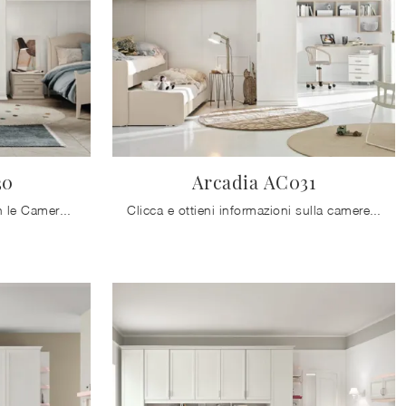
30
Arcadia AC031
Arreda stanzette classiche con le Camerette a ponte Colombini Casa! Il modello Arcadia AC030 in melaminico è per ragazzi.
Clicca e ottieni informazioni sulla cameretta per ragazzi Arcadia AC031! Le Camerette a ponte Colombini Casa ti attendono.