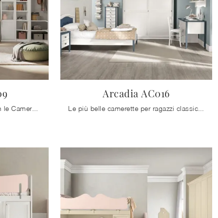
09
Arcadia AC016
Arreda stanzette classiche con le Camerette componibili Colombini Casa! Il modello Arcadia AC009 in melaminico è per ragazzi.
Le più belle camerette per ragazzi classiche ti aspettano! Scopri il modello Arcadia AC016 di Colombini Casa.