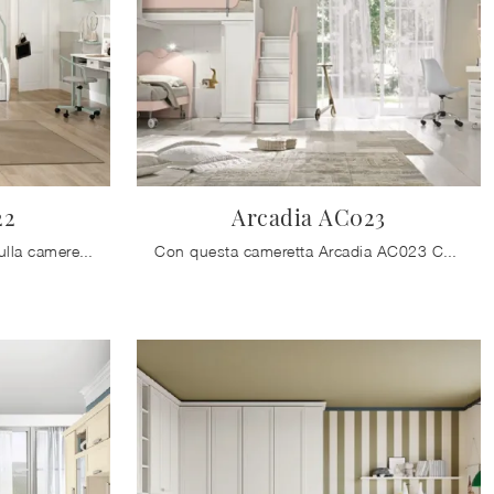
22
Arcadia AC023
Clicca e ottieni informazioni sulla cameretta per bambini Arcadia AC022! Le Camerette a soppalco Colombini Casa ti attendono.
Con questa cameretta Arcadia AC023 Colombini Casa, tra le soluzioni a soppalco, potrai progettare stanze classiche per bambine.