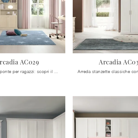
rcadia AC029
Arcadia AC0
Camerette a ponte per ragazzi: scopri il modello in melaminico Arcadia AC029 di Colombini Casa per stanzette classiche.