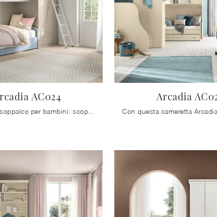
rcadia AC024
Arcadia AC0
Camerette a soppalco per bambini: scopri il modello in melaminico Arcadia AC024 di Colombini Casa per stanzette classiche.