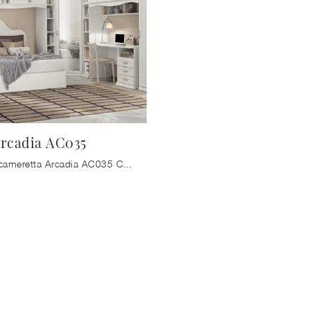
rcadia AC035
Con questa cameretta Arcadia AC035 Colombini Casa, tra le soluzioni a ponte, potrai arredare stanze classiche per ragazzi.