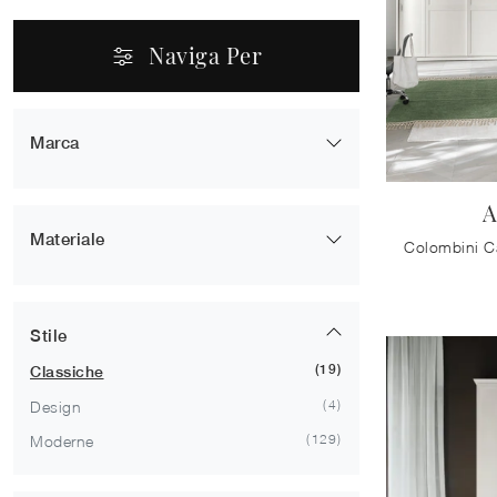
Naviga Per
Marca
15
Zalf
A
23
Dielle
Materiale
114
Colombini Casa
15
In Laccato Opaco
137
In Melaminico
Stile
19
Classiche
4
Design
129
Moderne