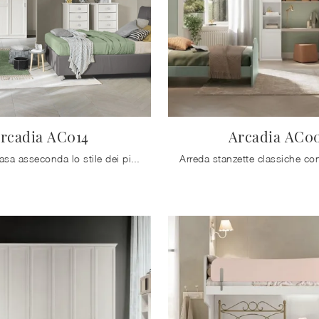
rcadia AC014
Arcadia AC0
Colombini Casa asseconda lo stile dei piccoli e le esigenze degli adulti con le sue Camerette classiche componibili, ideali per necessità di ogni ...