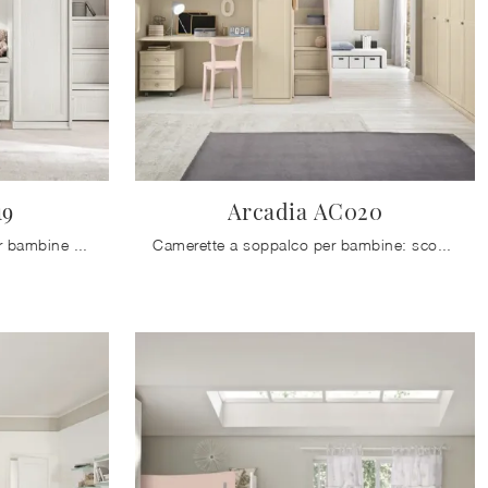
19
Arcadia AC020
Le più esclusive camerette per bambine classiche ti attendono! Scopri il modello Arcadia AC019 di Colombini Casa.
Camerette a soppalco per bambine: scopri il modello in melaminico Arcadia AC020 di Colombini Casa per stanzette classiche.