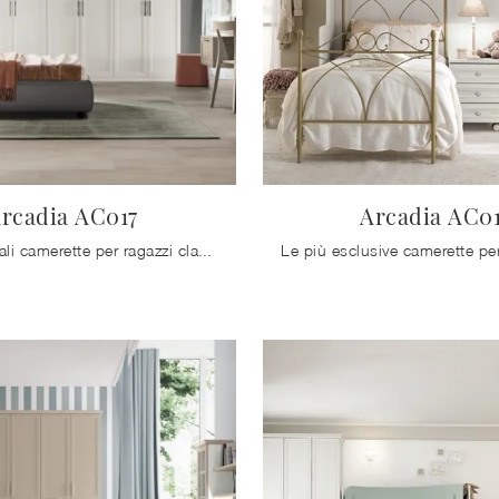
rcadia AC017
Arcadia AC0
Le più originali camerette per ragazzi classiche ti attendono! Scopri il modello Arcadia AC017 di Colombini Casa.