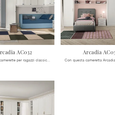
rcadia AC032
Arcadia AC0
Le più belle camerette per ragazzi classiche ti aspettano! Scopri il modello Arcadia AC032 di Colombini Casa.