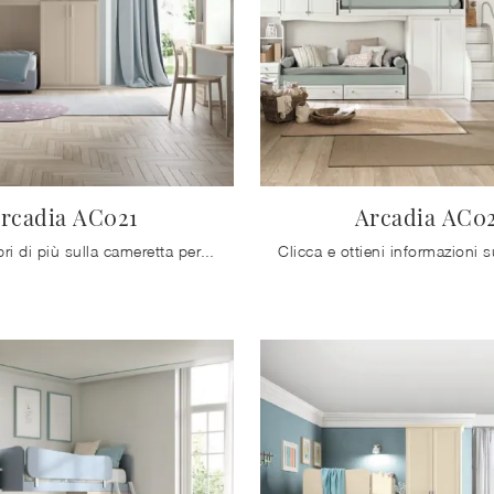
rcadia AC021
Arcadia AC0
Clicca e scopri di più sulla cameretta per bambine Arcadia AC021! Le Camerette a soppalco Colombini Casa ti aspettano.