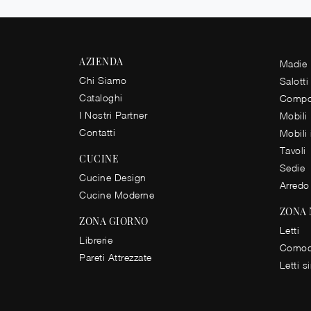
AZIENDA
Madie
Chi Siamo
Salotti
Cataloghi
Compos
I Nostri Partner
Mobili
Contatti
Mobili
Tavoli
CUCINE
Sedie
Cucine Design
Arredo
Cucine Moderne
ZONA
ZONA GIORNO
Letti
Librerie
Comod
Pareti Attrezzate
Letti s