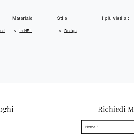
Materiale
Stile
I più visti a :
esi
In HPL
Design
loghi
Richiedi M