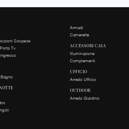
Armadi
Camerette
izioni Sospese
ACCESSORI CASA
 Porta Tv
Illuminazione
 ingresso
Complementi
UFFICIO
 Bagno
Arredo Ufficio
 NOTTE
OUTDOOR
Arredo Giardino
ini
ingoli