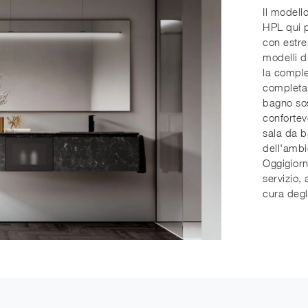
Il modell
HPL qui p
con estre
modelli d
la comple
completa 
bagno sos
confortev
sala da b
dell'ambi
Oggigiorn
servizio,
cura degli