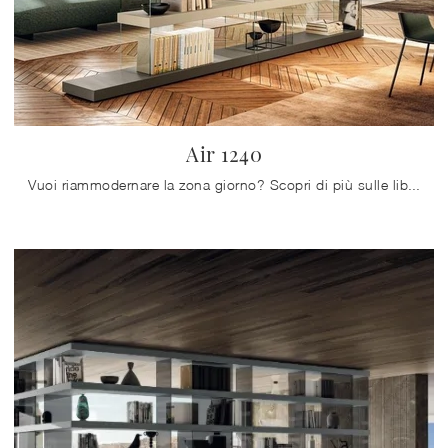
Air 1240
Vuoi riammodernare la zona giorno? Scopri di più sulle librerie moderne divisorie e arreda i tuoi locali con il modello Air 1240.