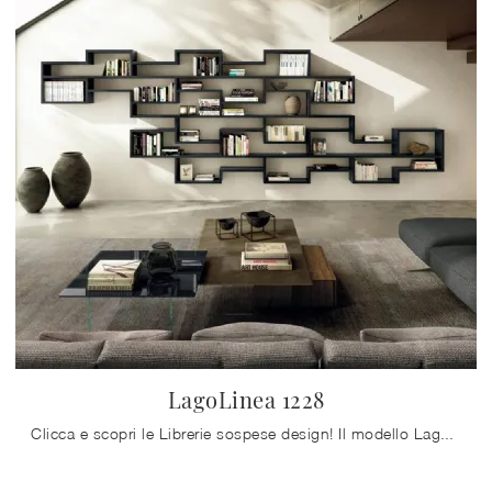
LagoLinea 1228
Clicca e scopri le Librerie sospese design! Il modello LagoLinea 1228 Lago saprà ultimare un soggiorno operativo e pratico.