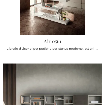
Air 0561
Librerie divisorie iper pratiche per stanze moderne: ottieni informazioni sul modello Air 0561 del brand Lago!