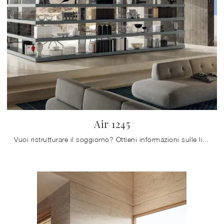
Air 1245
Vuoi ristrutturare il soggiorno? Ottieni informazioni sulle librerie moderne divisorie e arreda i tuoi locali con il modello Air 1245.