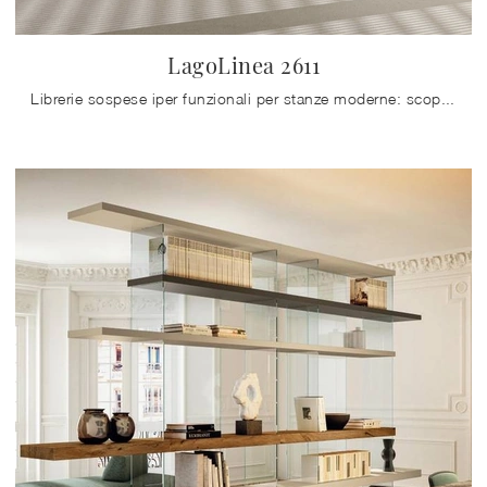
LagoLinea 2611
Librerie sospese iper funzionali per stanze moderne: scopri di più sul modello LagoLinea 2611 dell'azienda Lago!