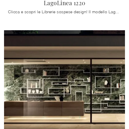
LagoLinea 1220
Clicca e scopri le Librerie sospese design! Il modello LagoLinea 1220 Lago saprà completare un living pratico e dinamico.