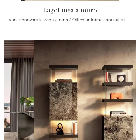
LagoLinea a muro
Vuoi rinnovare la zona giorno? Ottieni informazioni sulle librerie design a muro e arreda i tuoi interni con il modello LagoLinea a muro.