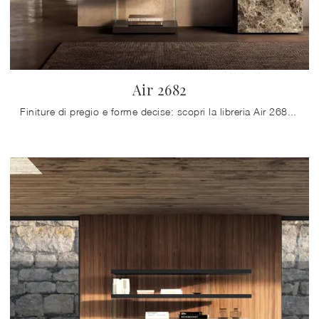
Air 2682
Finiture di pregio e forme decise: scopri la libreria Air 2682 di Lago tra le più esclusive Librerie design a muro.