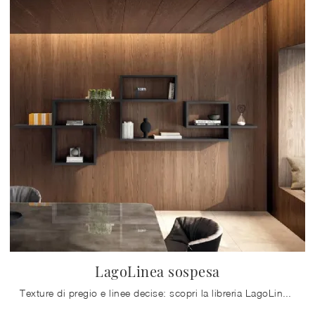
LagoLinea sospesa
Texture di pregio e linee decise: scopri la libreria LagoLinea sospesa di Lago tra le più belle Librerie design sospese.