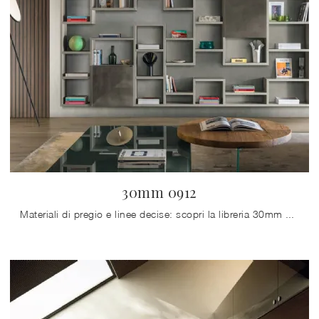
30mm 0912
Materiali di pregio e linee decise: scopri la libreria 30mm 0912 di Lago tra le più esclusive Librerie moderne sospese.