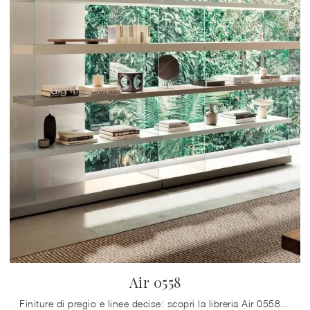
Air 0558
Finiture di pregio e linee decise: scopri la libreria Air 0558 di Lago tra le più belle Librerie design a muro.