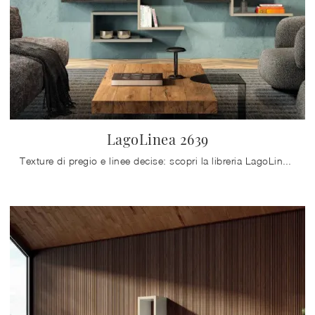
LagoLinea 2639
Texture di pregio e linee decise: scopri la libreria LagoLinea 2639 di Lago tra le più belle Librerie design sospese.