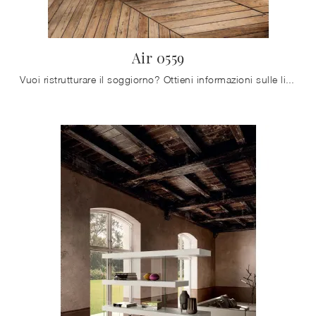
Air 0559
Vuoi ristrutturare il soggiorno? Ottieni informazioni sulle librerie moderne divisorie e arreda i tuoi interni con il modello Air 0559.