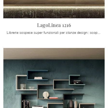
LagoLinea 1216
Librerie sospese super funzionali per stanze design: scopri di più sul modello LagoLinea 1216 della firma Lago!