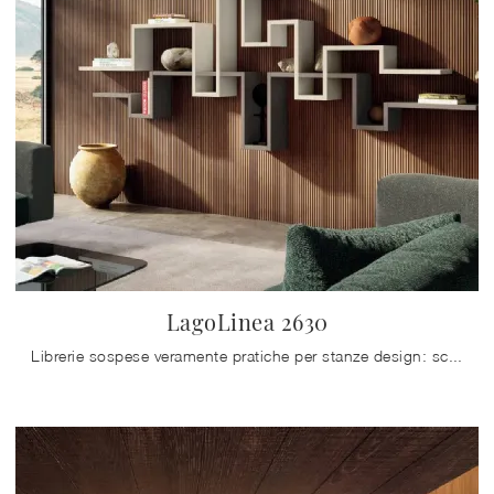
LagoLinea 2630
Librerie sospese veramente pratiche per stanze design: scopri di più sul modello LagoLinea 2630 del marchio Lago!