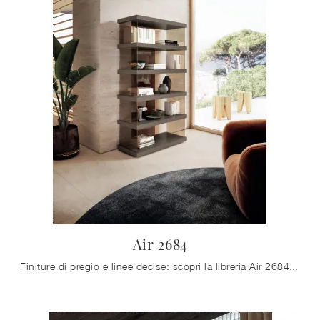
Air 2684
Finiture di pregio e linee decise: scopri la libreria Air 2684 di Lago tra le più originali Librerie moderne a muro.