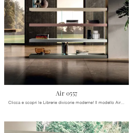
Air 0557
Clicca e scopri le Librerie divisorie moderne! Il modello Air 0557 Lago saprà ultimare un living dinamico e operativo.