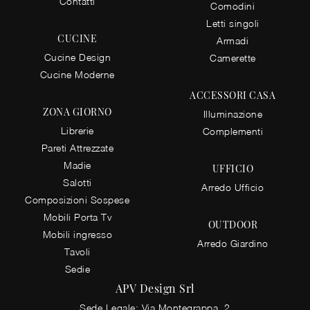
Contatti
Comodini
Letti singoli
CUCINE
Armadi
Cucine Design
Camerette
Cucine Moderne
ACCESSORI CASA
ZONA GIORNO
Illuminazione
Librerie
Complementi
Pareti Attrezzate
Madie
UFFICIO
Salotti
Arredo Ufficio
Composizioni Sospese
Mobili Porta Tv
OUTDOOR
Mobili ingresso
Arredo Giardino
Tavoli
Sedie
APV Design Srl
Sede Legale: Via Montegrappa, 2