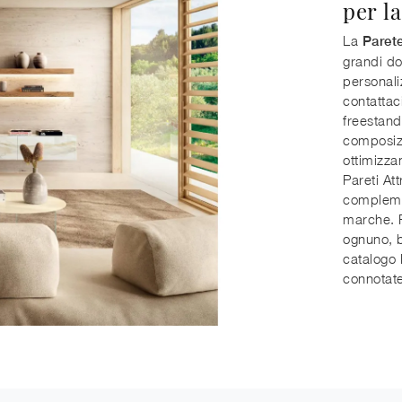
per la
La
Paret
grandi dot
personali
contattac
freestand
composizi
ottimizzan
Pareti At
complemen
marche. P
ognuno, b
catalogo 
connotate