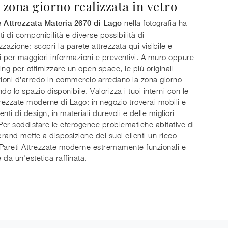
 zona giorno realizzata in vetro
nella fotografia ha
e Attrezzata Materia 2670 di Lago
i di componibilità e diverse possibilità di
zzazione: scopri la parete attrezzata qui visibile e
i per maggiori informazioni e preventivi. A muro oppure
ing per ottimizzare un open space, le più originali
oni d’arredo in commercio arredano la zona giorno
do lo spazio disponibile. Valorizza i tuoi interni con le
trezzate moderne di Lago: in negozio troverai mobili e
ti di design, in materiali durevoli e delle migliori
er soddisfare le eterogenee problematiche abitative di
rand mette a disposizione dei suoi clienti un ricco
Pareti Attrezzate moderne estremamente funzionali e
 da un'estetica raffinata.