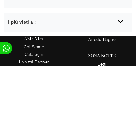
1
2
I più visti a :
AZIENDA
Arredo Bagno
Chi Siamo
Cataloghi
ZONA NOTTE
I Nostri Partner
Letti
Contatti
Comodini
Letti singoli
CUCINE
Armadi
Cucine Design
Camerette
Cucine Moderne
ACCESSORI CASA
ZONA GIORNO
Illuminazione
Librerie
Complementi
Pareti Attrezzate