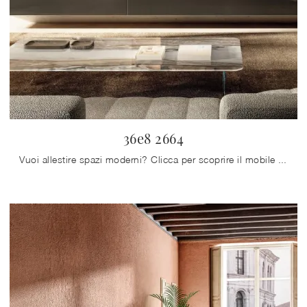
36e8 2664
Vuoi allestire spazi moderni? Clicca per scoprire il mobile soggiorno 36e8 2664 in vetro del marchio Lago!