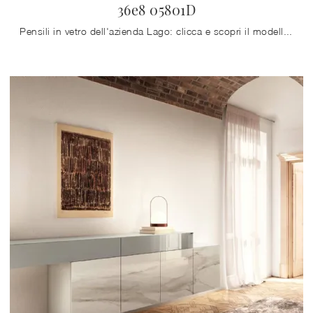
36e8 05801D
Pensili in vetro dell'azienda Lago: clicca e scopri il modello 36e8 05801D tra le più esclusive soluzioni per il living.