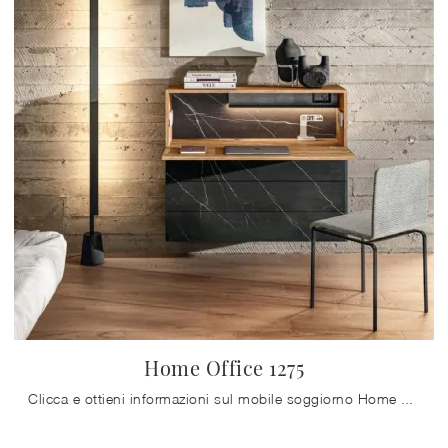
Home Office 1275
Clicca e ottieni informazioni sul mobile soggiorno Home Office 1275 Lago in vetro: arreda un living pratico e operativo.