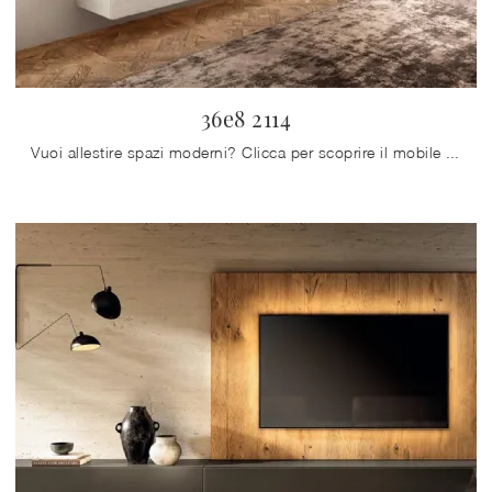
36e8 2114
Vuoi allestire spazi moderni? Clicca per scoprire il mobile soggiorno 36e8 2114 in vetro del marchio Lago!