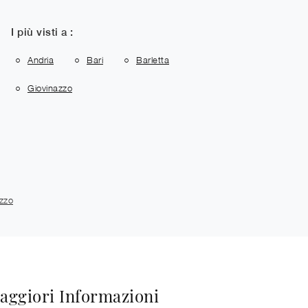
I più visti a :
Andria
Bari
Barletta
Giovinazzo
zzo
aggiori Informazioni