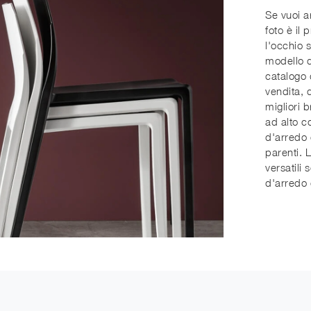
Se vuoi a
foto è il 
l'occhio s
modello d
catalogo 
vendita, d
migliori 
ad alto c
d'arredo 
parenti. 
versatili
d'arredo e