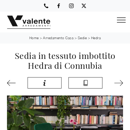
Home
>
Arredamento Casa
>
Sedie
>
Hedra
Sedia in tessuto imbottito
Hedra di Connubia