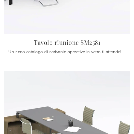
Tavolo riunione SM2581
Un ricco catalogo di scrivanie operative in vetro ti attende! Il modello Tavolo riunione SM2581 di Zalf ti attende!