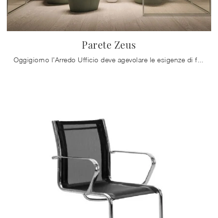
Parete Zeus
Oggigiorno l’Arredo Ufficio deve agevolare le esigenze di funzionalità e comfort per i lavoratori, quelle di accoglienza e serietà innanzitutto per i ...