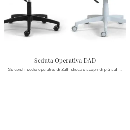
Seduta Operativa DAD
Se cerchi sedie operative di Zalf, clicca e scopri di più sul modello Seduta Operativa DAD in tessuto per l'ambiente lavorativo!