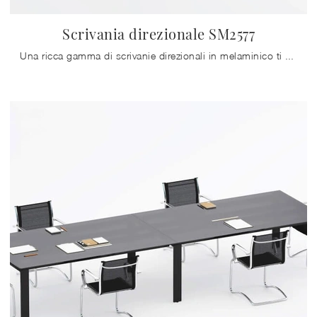
Scrivania direzionale SM2577
Una ricca gamma di scrivanie direzionali in melaminico ti aspetta! Il modello Scrivania direzionale SM2577 di Zalf ti aspetta!