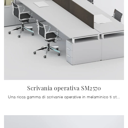
Scrivania operativa SM2570
Una ricca gamma di scrivanie operative in melaminico ti sta aspettando! Il modello Scrivania operativa SM2570 di Zalf ti sta aspettando!