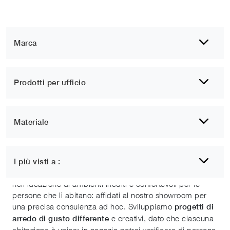
Marca
Prodotti per ufficio
Materiale
Arredo ufficio Corato
I più visti a :
Ci riteniamo esperti in design e il nostro obiettivo consiste
nell'ideazione di ambienti inediti e confortevoli per le
persone che lì abitano: affidati al nostro showroom per
una precisa consulenza ad hoc. Sviluppiamo
progetti di
e creativi, dato che ciascuna
arredo di gusto differente