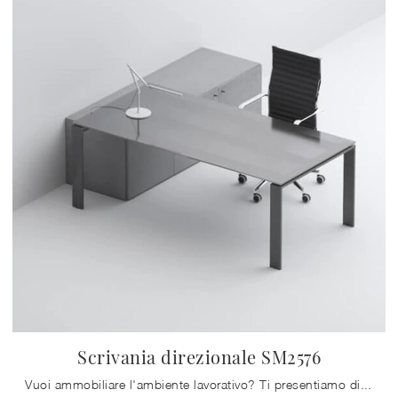
Scrivania direzionale SM2576
Vuoi ammobiliare l'ambiente lavorativo? Ti presentiamo differenti proposte di scrivanie direzionali in vetro, come il modello Scrivania direzionale ...