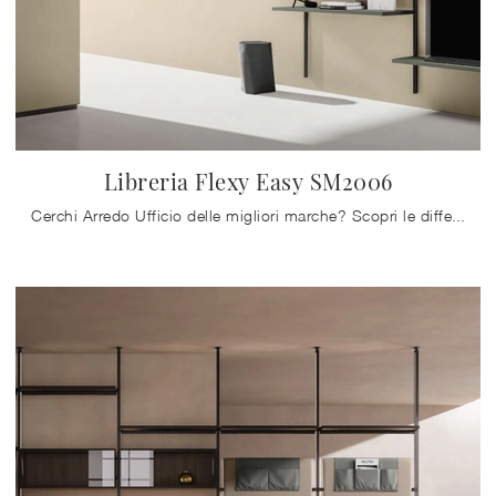
Libreria Flexy Easy SM2006
Cerchi Arredo Ufficio delle migliori marche? Scopri le differenti soluzioni di librerie per ufficio in melaminico, come il modello Libreria Flexy ...