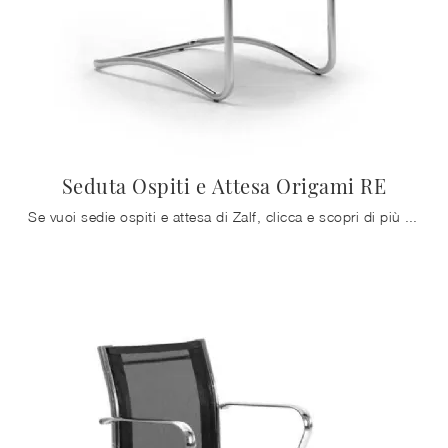
Seduta Ospiti e Attesa Origami RE
Se vuoi sedie ospiti e attesa di Zalf, clicca e scopri di più sul modello Seduta Ospiti e Attesa Origami RE in tessuto per l'ambiente lavorativo!