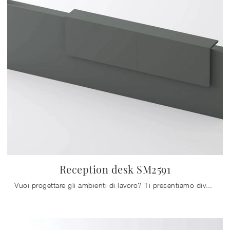
Reception desk SM2591
Vuoi progettare gli ambienti di lavoro? Ti presentiamo diverse proposte di banconi reception in melaminico, come il modello Reception desk SM2591 di ...