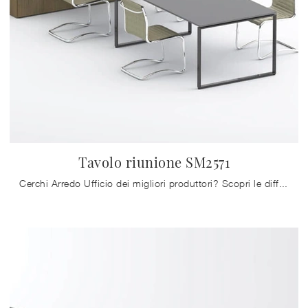
Tavolo riunione SM2571
Cerchi Arredo Ufficio dei migliori produttori? Scopri le differenti soluzioni di scrivanie operative in melaminico, come il modello Tavolo riunione ...