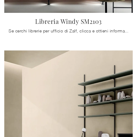
Libreria Windy SM2103
Se cerchi librerie per ufficio di Zalf, clicca e ottieni informazioni sul modello Libreria Windy SM2103 in melaminico per l'ambiente lavorativo!