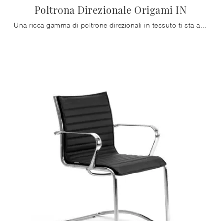
Poltrona Direzionale Origami IN
Una ricca gamma di poltrone direzionali in tessuto ti sta aspettando! Il modello Poltrona Direzionale Origami IN di Zalf ti sta aspettando!