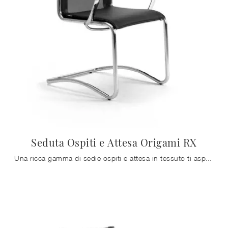
Seduta Ospiti e Attesa Origami RX
Una ricca gamma di sedie ospiti e attesa in tessuto ti aspetta! Il modello Seduta Ospiti e Attesa Origami RX di Zalf ti aspetta!