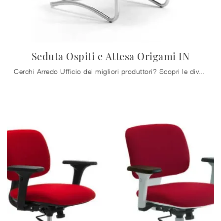
Seduta Ospiti e Attesa Origami IN
Cerchi Arredo Ufficio dei migliori produttori? Scopri le diverse proposte di sedie ospiti e attesa in tessuto, come il modello Seduta Ospiti e Attesa ...