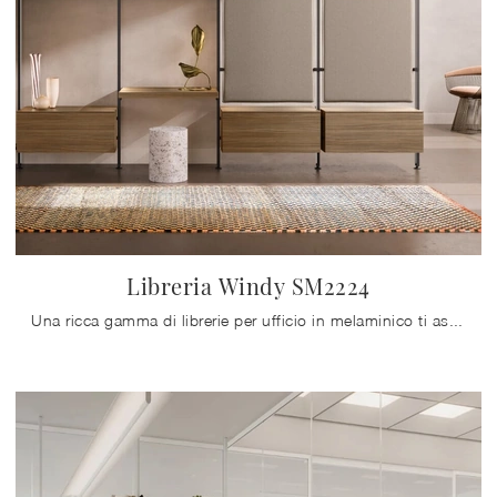
Libreria Windy SM2224
Una ricca gamma di librerie per ufficio in melaminico ti aspetta! Il modello Libreria Windy SM2224 di Zalf ti aspetta!