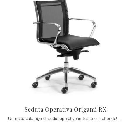
Seduta Operativa Origami RX
Un ricco catalogo di sedie operative in tessuto ti attende! Il modello Seduta Operativa Origami RX di Zalf ti attende!