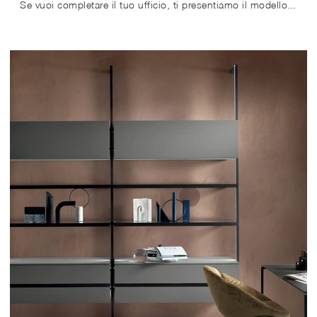
Se vuoi completare il tuo ufficio, ti presentiamo il modello Reception desk SM2590 di Zalf tra differenti soluzioni di banconi reception.