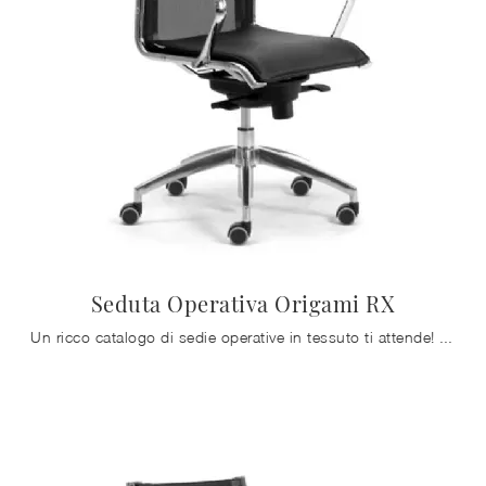
Seduta Operativa Origami RX
Un ricco catalogo di sedie operative in tessuto ti attende! Il modello Seduta Operativa Origami RX di Zalf ti attende!