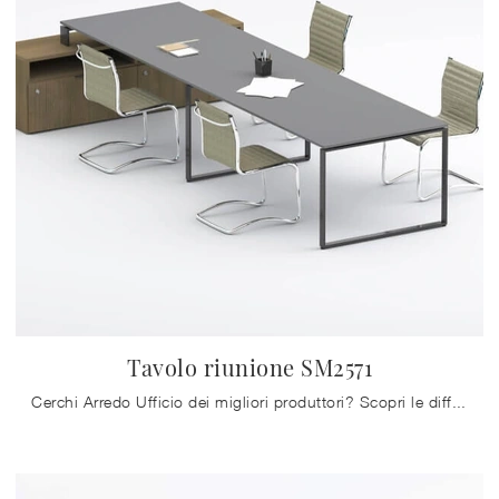
Tavolo riunione SM2571
Cerchi Arredo Ufficio dei migliori produttori? Scopri le differenti soluzioni di scrivanie operative in melaminico, come il modello Tavolo riunione ...