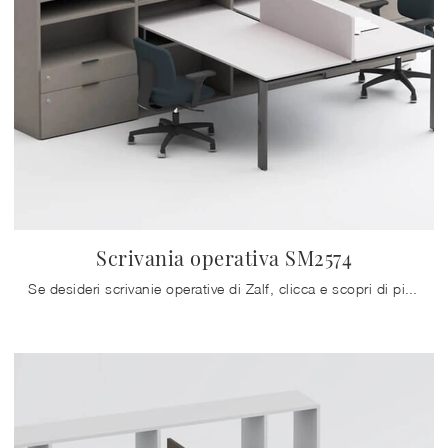
Scrivania operativa SM2574
Se desideri scrivanie operative di Zalf, clicca e scopri di più sul modello Scrivania operativa SM2574 in melaminico per gli ambienti di lavoro!