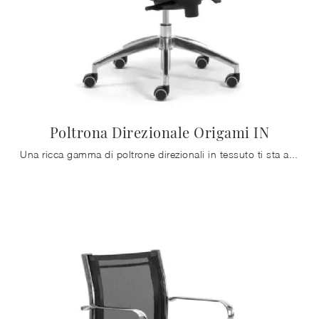
Poltrona Direzionale Origami IN
Una ricca gamma di poltrone direzionali in tessuto ti sta aspettando! Il modello Poltrona Direzionale Origami IN di Zalf ti sta aspettando!