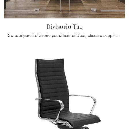
Divisorio Tao
Se vuoi pareti divisorie per ufficio di Doal, clicca e scopri di più sul modello Divisorio Tao in vetro per uffici operativi e direzionali!