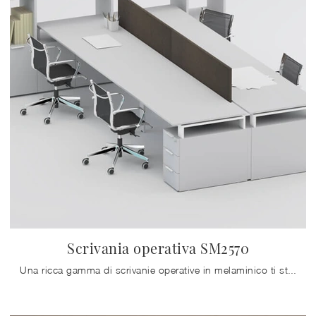
Scrivania operativa SM2570
Una ricca gamma di scrivanie operative in melaminico ti sta aspettando! Il modello Scrivania operativa SM2570 di Zalf ti sta aspettando!