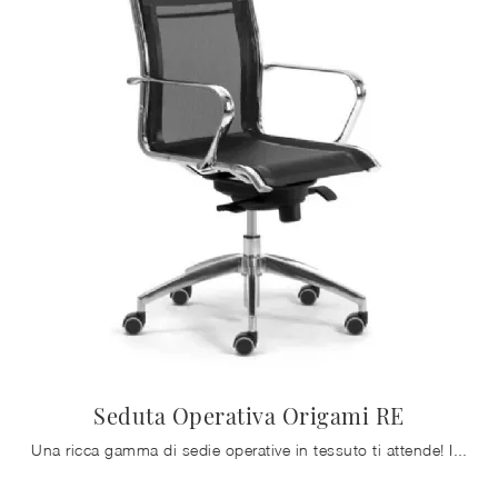
Seduta Operativa Origami RE
Una ricca gamma di sedie operative in tessuto ti attende! Il modello Seduta Operativa Origami RE di Zalf ti attende!