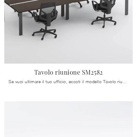
Tavolo riunione SM2582
Se vuoi ultimare il tuo ufficio, eccoti il modello Tavolo riunione SM2582 di Zalf tra diverse proposte di scrivanie operative.