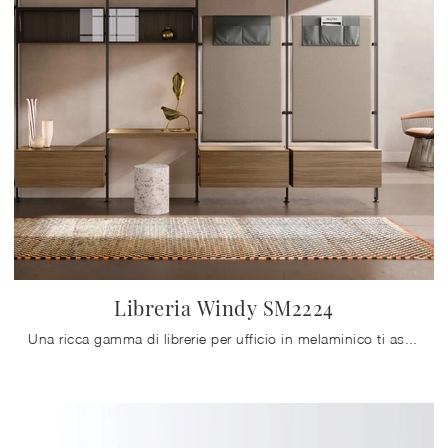
Libreria Windy SM2224
Una ricca gamma di librerie per ufficio in melaminico ti aspetta! Il modello Libreria Windy SM2224 di Zalf ti aspetta!