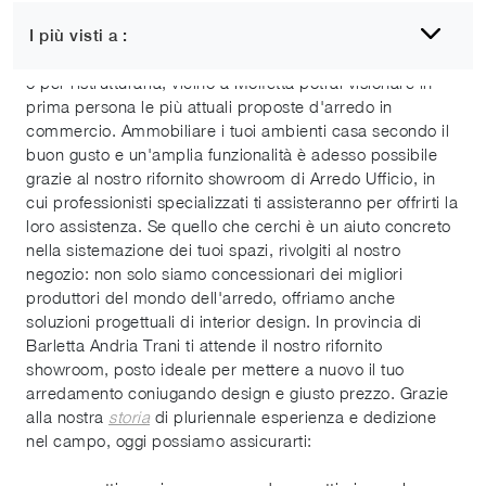
Arredo ufficio Molfetta
I più visti a :
Se quello che cerchi è un progetto per la tua nuova casa
o per ristrutturarla, vicino a Molfetta potrai visionare in
prima persona le più attuali proposte d'arredo in
commercio. Ammobiliare i tuoi ambienti casa secondo il
buon gusto e un'amplia funzionalità è adesso possibile
grazie al nostro rifornito showroom di Arredo Ufficio, in
cui professionisti specializzati ti assisteranno per offrirti la
loro assistenza. Se quello che cerchi è un aiuto concreto
nella sistemazione dei tuoi spazi, rivolgiti al nostro
negozio: non solo siamo concessionari dei migliori
produttori del mondo dell'arredo, offriamo anche
soluzioni progettuali di interior design. In provincia di
Barletta Andria Trani ti attende il nostro rifornito
showroom, posto ideale per mettere a nuovo il tuo
arredamento coniugando design e giusto prezzo. Grazie
alla nostra
storia
di pluriennale esperienza e dedizione
nel campo, oggi possiamo assicurarti: