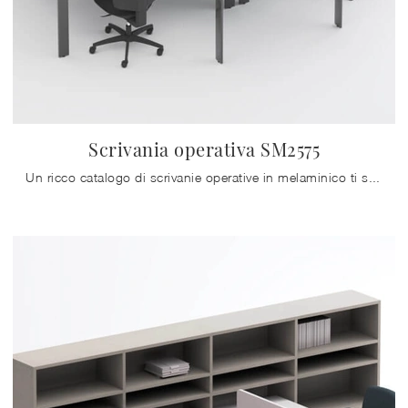
Scrivania operativa SM2575
Un ricco catalogo di scrivanie operative in melaminico ti sta aspettando! Il modello Scrivania operativa SM2575 di Zalf ti sta aspettando!