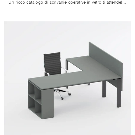
Un ricco catalogo di scrivanie operative in vetro ti attende! Il modello Tavolo riunione SM2581 di Zalf ti attende!