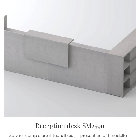
Reception desk SM2590
Se vuoi completare il tuo ufficio, ti presentiamo il modello Reception desk SM2590 di Zalf tra differenti soluzioni di banconi reception.