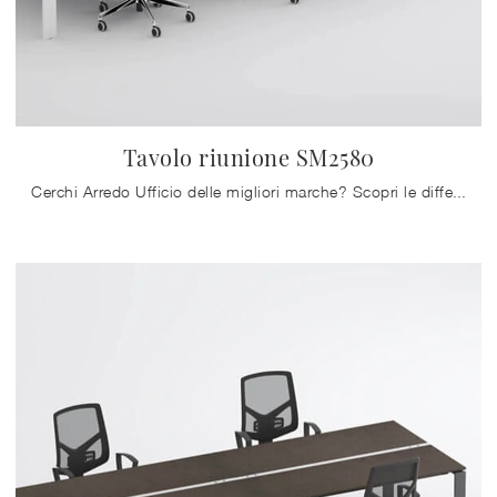
Tavolo riunione SM2580
Cerchi Arredo Ufficio delle migliori marche? Scopri le differenti soluzioni di scrivanie operative in melaminico, come il modello Tavolo riunione ...