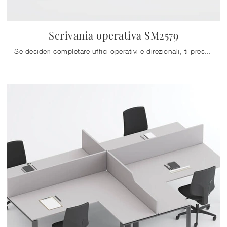
Scrivania operativa SM2579
Se desideri completare uffici operativi e direzionali, ti presentiamo il modello Scrivania operativa SM2579 di Zalf tra diverse proposte di scrivanie ...