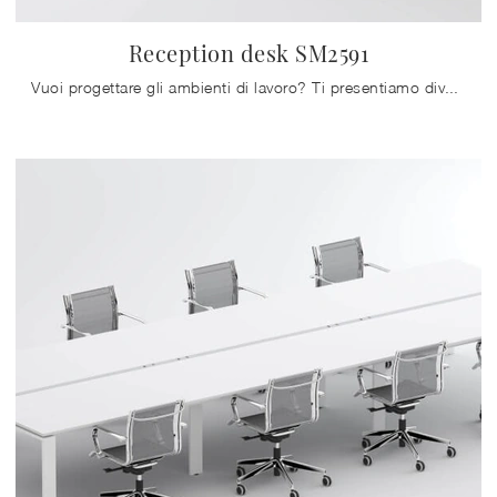
Reception desk SM2591
Vuoi progettare gli ambienti di lavoro? Ti presentiamo diverse proposte di banconi reception in melaminico, come il modello Reception desk SM2591 di ...