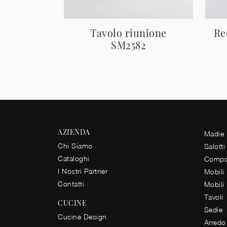
Tavolo riunione
Re
SM2582
AZIENDA
Madie
Chi Siamo
Salotti
Cataloghi
Compos
I Nostri Partner
Mobili
Contatti
Mobili
Tavoli
CUCINE
Sedie
Cucine Design
Arredo