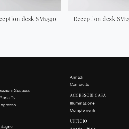
ception desk SM2590
Reception desk SM2
Armadi
Camerette
izioni Sospese
ACCESSORI CASA
 Porta Tv
Illuminazione
 ingresso
Complementi
UFFICIO
 Bagno
Arredo Ufficio