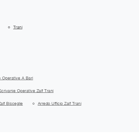
Trani
e Operative A Bari
crivanie Operative Zalf Trani
alf Bisceglie
Arredo Ufficio Zalf Trani