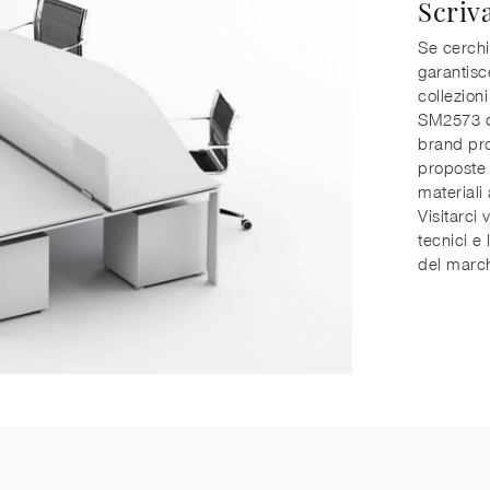
Scriv
Se cerchi
garantisc
collezioni
SM2573 di
brand prop
proposte 
materiali
Visitarci 
tecnici e 
del march