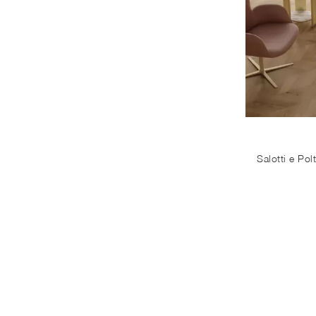
30
Bari
22
Barletta
32
Bisceglie
23
Corato
38
Giovinazzo
28
Molfetta
26
Trani