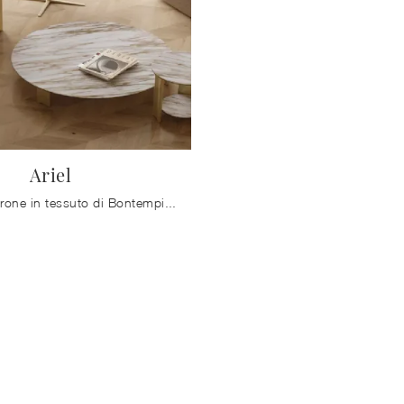
Ariel
Salotti e Poltrone in tessuto di Bontempi: ti offriamo il modello Ariel in tessuto per arricchire i tuoi spazi.