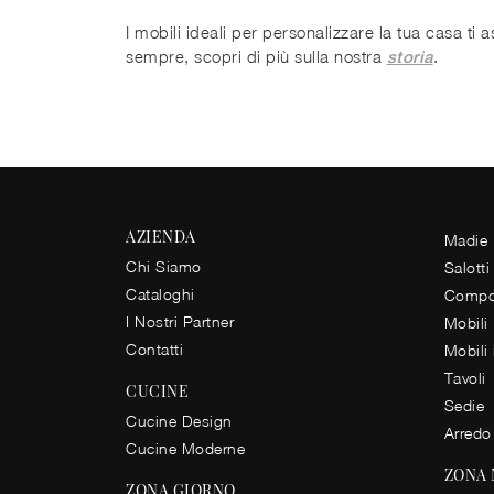
I mobili ideali per personalizzare la tua casa ti
sempre, scopri di più sulla nostra
.
storia
AZIENDA
Madie
Chi Siamo
Salotti
Cataloghi
Compos
I Nostri Partner
Mobili
Contatti
Mobili
Tavoli
CUCINE
Sedie
Cucine Design
Arredo
Cucine Moderne
ZONA
ZONA GIORNO