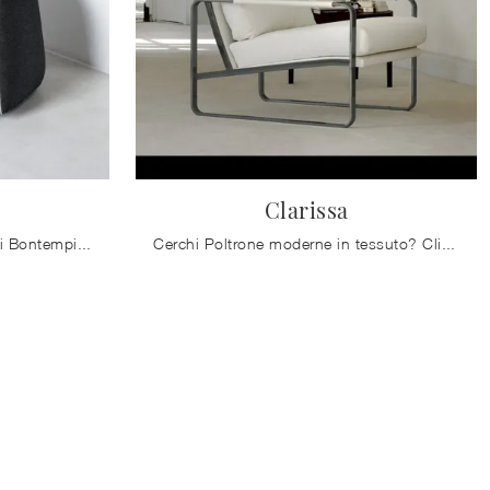
Clarissa
Salotti e Poltrone in tessuto di Bontempi: ecco a te il modello Kodi in tessuto per valorizzare i tuoi spazi.
Cerchi Poltrone moderne in tessuto? Clicca e ottieni informazioni sul modello Clarissa di Bontempi.