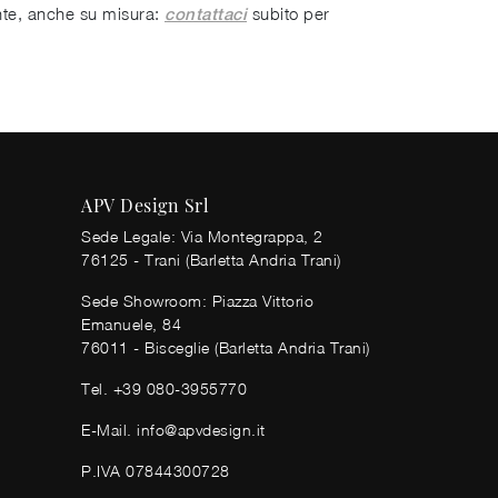
ente, anche su misura:
subito per
contattaci
APV Design Srl
Sede Legale: Via Montegrappa, 2
76125 - Trani (Barletta Andria Trani)
Sede Showroom: Piazza Vittorio
Emanuele, 84
76011 - Bisceglie (Barletta Andria Trani)
Tel.
+39 080-3955770
E-Mail.
info@apvdesign.it
P.IVA 07844300728