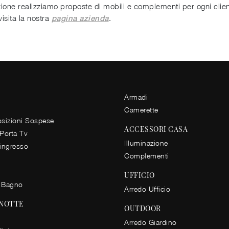
izione realizziamo proposte di mobili e complementi per ogni cli
isita la nostra
.
pagina azienda
Armadi
Camerette
izioni Sospese
ACCESSORI CASA
 Porta Tv
Illuminazione
 ingresso
Complementi
UFFICIO
 Bagno
Arredo Ufficio
 NOTTE
OUTDOOR
Arredo Giardino