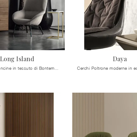
Long Island
Daya
Con le poltroncine in tessuto di Bontempi come il modello Long Island potrai ultimare il tuo concept d'arredo.