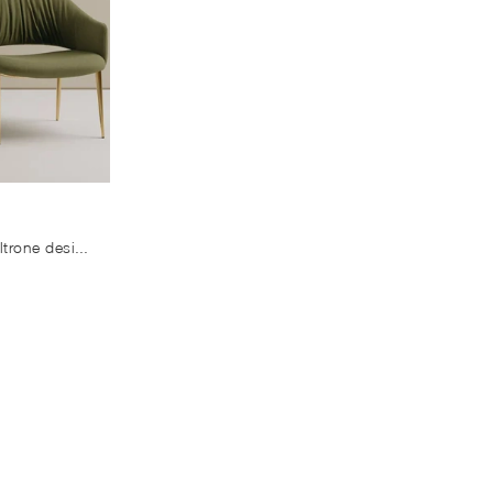
Clicca e scopri di più sulle Poltrone design di Bontempi! Differenti modelli in tessuto, come Nova, ti aspettano.