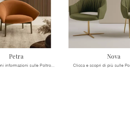
Petra
Nova
Clicca e ottieni informazioni sulle Poltrone design di Bontempi! Differenti modelli in tessuto, come Petra, ti attendono.