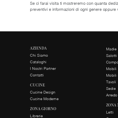
Se ci farai visita ti mostreremo con quanta ded
preventivi e informazioni di ogni genere oppure v
AZIENDA
Madie
Chi Siamo
Salotti
Cataloghi
Compos
I Nostri Partner
Mobili
Contatti
Mobili
Tavoli
CUCINE
Sedie
Cucine Design
Arredo
Cucine Moderne
ZONA
ZONA GIORNO
Letti
Librerie