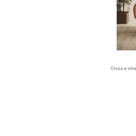
30
Bari
22
Barletta
32
Bisceglie
23
Corato
38
Giovinazzo
28
Molfetta
26
Trani