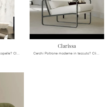
Clarissa
Cerchi Poltrone moderne in ecopelle? Clicca e scopri di più sul modello Daya di Bontempi.
Cerchi Poltrone moderne in tessuto? Clicca e ottieni informazioni sul modello Clarissa di Bontempi.