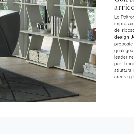
arricc
Le Poltro
imprescin
del ripos
design J
proposte 
quali god
leader nel
per il mo
struttura 
creare gl