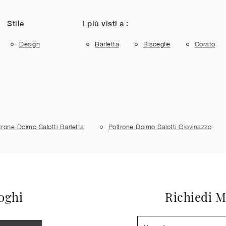
Stile
I più visti a :
Design
Barletta
Bisceglie
Corato
trone Doimo Salotti Barletta
Poltrone Doimo Salotti Giovinazzo
loghi
Richiedi M