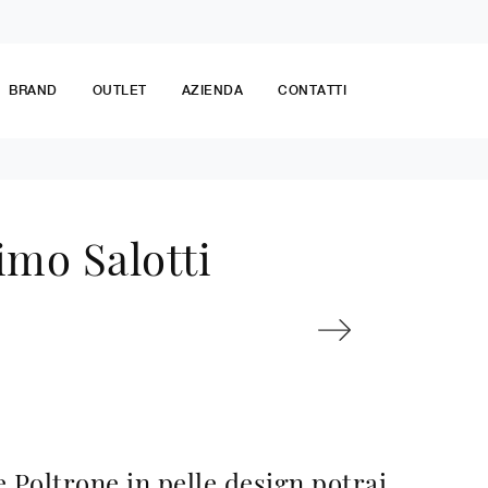
BRAND
OUTLET
AZIENDA
CONTATTI
imo Salotti
e Poltrone in pelle design potrai