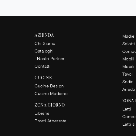
AZIENDA
Madie
Chi Siamo
Salotti
Cataloghi
Compos
I Nostri Partner
Mobili
Contatti
Mobili
Tavoli
CUCINE
Sedie
Cucine Design
Arredo
Cucine Moderne
ZONA
ZONA GIORNO
Letti
Librerie
Comod
Pareti Attrezzate
Letti s