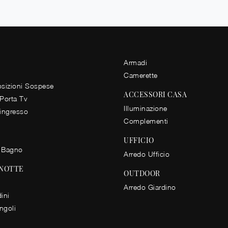
Armadi
Camerette
izioni Sospese
ACCESSORI CASA
 Porta Tv
Illuminazione
 ingresso
Complementi
UFFICIO
 Bagno
Arredo Ufficio
 NOTTE
OUTDOOR
Arredo Giardino
ini
ingoli