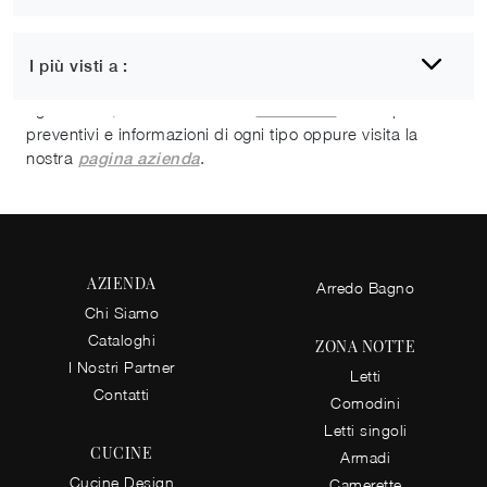
Se ci verrai ad incontrare ti mostreremo con quanta
I più visti a :
dedizione realizziamo offerte di mobili e complementi per
ogni cliente, anche su misura:
subito per
contattaci
preventivi e informazioni di ogni tipo oppure visita la
nostra
.
pagina azienda
AZIENDA
Arredo Bagno
Chi Siamo
Cataloghi
ZONA NOTTE
I Nostri Partner
Letti
Contatti
Comodini
Letti singoli
CUCINE
Armadi
Cucine Design
Camerette