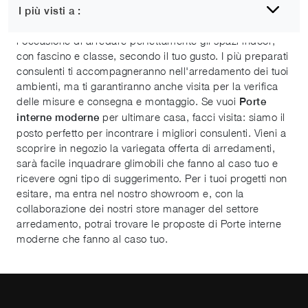
I più visti a :
Per merito della durata di materiali di qualità e belli sarà
l'occasione di arredare perfettamente gli spazi indoor,
con fascino e classe, secondo il tuo gusto. I più preparati
consulenti ti accompagneranno nell'arredamento dei tuoi
ambienti, ma ti garantiranno anche visita per la verifica
delle misure e consegna e montaggio. Se vuoi
Porte
per ultimare casa, facci visita: siamo il
interne
moderne
posto perfetto per incontrare i migliori consulenti. Vieni a
scoprire in negozio la variegata offerta di arredamenti,
sarà facile inquadrare glimobili che fanno al caso tuo e
ricevere ogni tipo di suggerimento. Per i tuoi progetti non
esitare, ma entra nel nostro showroom e, con la
collaborazione dei nostri store manager del settore
arredamento, potrai trovare le proposte di Porte interne
moderne che fanno al caso tuo.