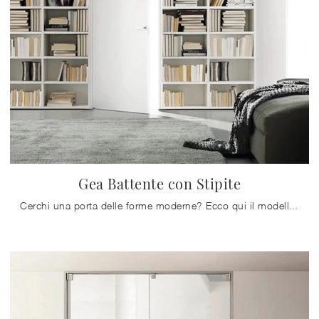
Gea Battente con Stipite
Cerchi una porta delle forme moderne? Ecco qui il modello Gea Battente con Stipite tra le Porte interne a battente di Doal.