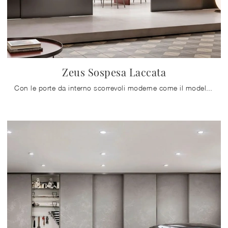
Zeus Sospesa Laccata
Con le porte da interno scorrevoli moderne come il modello Zeus Sospesa Laccata di Doal potrai completare il tuo concept d'arredo.