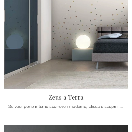
Zeus a Terra
Se vuoi porte interne scorrevoli moderne, clicca e scopri il modello con telaio in alluminio Zeus a Terra di Doal!