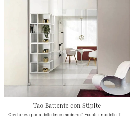
Tao Battente con Stipite
Cerchi una porta delle linee moderne? Eccoti il modello Tao Battente con Stipite tra le Porte interne a battente di Doal.