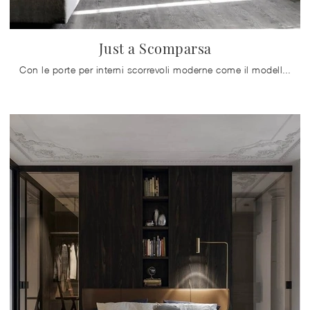
Just a Scomparsa
Con le porte per interni scorrevoli moderne come il modello Just a Scomparsa di Doal potrai ultimare il tuo concept d'arredo.