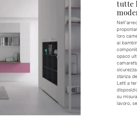
tutte
moder
Nell'arre
proponiam
loro came
ai bambin
componibi
opaco ulti
camarett
sicurezza
stanza de
Letti a te
disposizi
su misura
lavoro, se