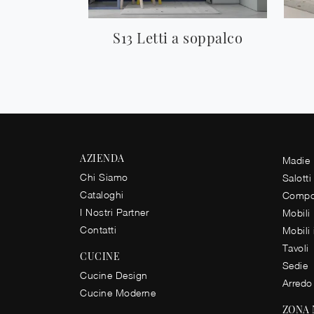
S13 Letti a soppalco
AZIENDA
Madie
Chi Siamo
Salotti
Cataloghi
Compos
I Nostri Partner
Mobili
Contatti
Mobili
Tavoli
CUCINE
Sedie
Cucine Design
Arredo
Cucine Moderne
ZONA