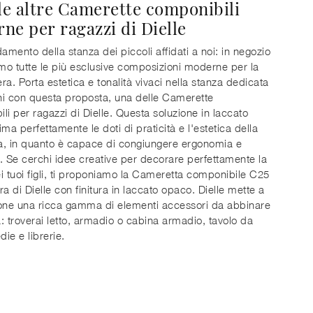
 le altre Camerette componibili
ne per ragazzi di Dielle
damento della stanza dei piccoli affidati a noi: in negozio
o tutte le più esclusive composizioni moderne per la
ra. Porta estetica e tonalità vivaci nella stanza dedicata
i con questa proposta, una delle Camerette
li per ragazzi di Dielle. Questa soluzione in laccato
ma perfettamente le doti di praticità e l'estetica della
a, in quanto è capace di congiungere ergonomia e
. Se cerchi idee creative per decorare perfettamente la
i tuoi figli, ti proponiamo la Cameretta componibile C25
rra di Dielle con finitura in laccato opaco. Dielle mette a
one una ricca gamma di elementi accessori da abbinare
: troverai letto, armadio o cabina armadio, tavolo da
die e librerie.