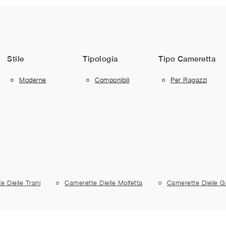
Stile
Tipologia
Tipo Cameretta
Moderne
Componibili
Per Ragazzi
e Dielle Trani
Camerette Dielle Molfetta
Camerette Dielle G