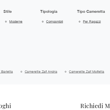
Stile
Tipologia
Tipo Cameretta
Moderne
Componibili
Per Ragazzi
 Barletta
Camerette Zalf Andria
Camerette Zalf Molfetta
loghi
Richiedi M