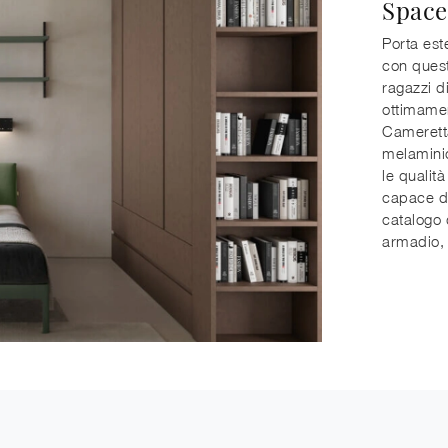
Space
Porta est
con quest
ragazzi d
ottimamen
Camerett
melamini
le qualità
capace di
catalogo 
armadio, 