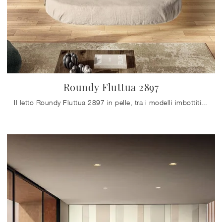
Roundy Fluttua 2897
Il letto Roundy Fluttua 2897 in pelle, tra i modelli imbottiti matrimoniali design di Lago, è ideale per garantirti il relax totale.