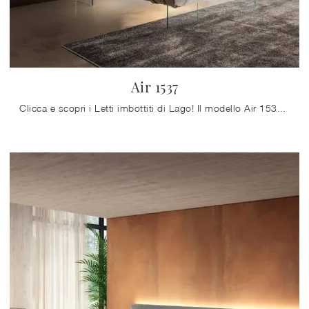
Air 1537
Clicca e scopri i Letti imbottiti di Lago! Il modello Air 1537 in tessuto ti aspetta nelle versioni matrimoniali.