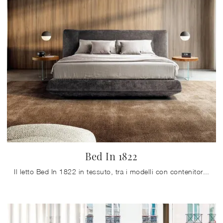
Bed In 1822
Il letto Bed In 1822 in tessuto, tra i modelli con contenitore matrimoniali design di Lago, è ideale per garantirti il riposo migliore.