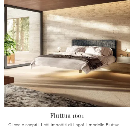
Fluttua 1601
Clicca e scopri i Letti imbottiti di Lago! Il modello Fluttua 1601 in tessuto ti sta aspettando nelle versioni matrimoniali.