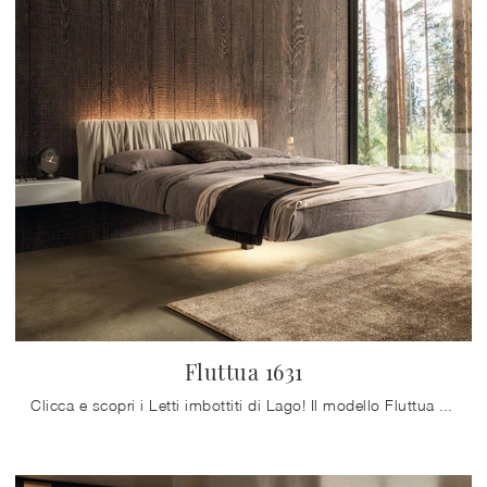
Fluttua 1631
Clicca e scopri i Letti imbottiti di Lago! Il modello Fluttua 1631 in pelle ti sta aspettando nelle versioni matrimoniali.