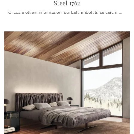
Steel 1762
Clicca e ottieni informazioni sui Letti imbottiti: se cerchi modelli matrimoniali design, il modello Steel 1762 Lago fa per te.