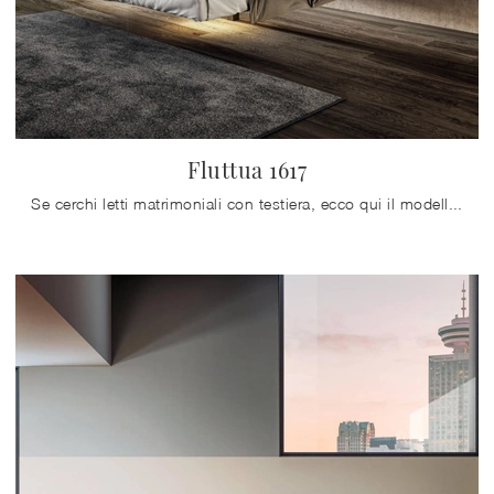
Fluttua 1617
Se cerchi letti matrimoniali con testiera, ecco qui il modello Fluttua 1617 in legno per valorizzare la zona notte.