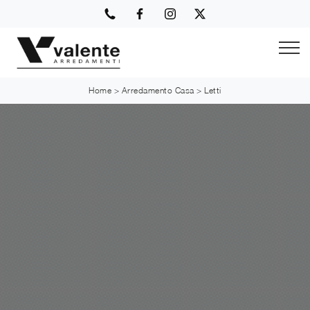
Home
>
Arredamento Casa
>
Letti