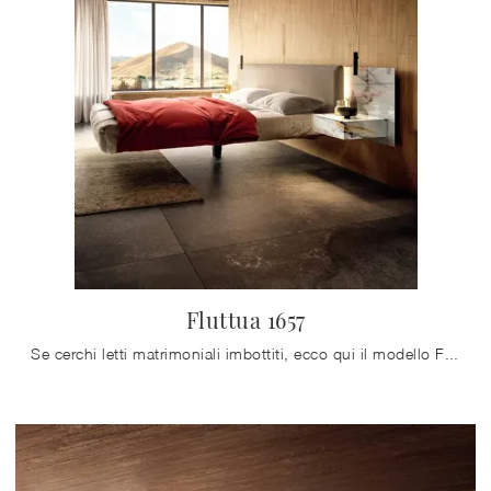
Fluttua 1657
Se cerchi letti matrimoniali imbottiti, ecco qui il modello Fluttua 1657 in tessuto per arricchire la camera da letto.