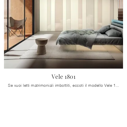
Vele 1801
Se vuoi letti matrimoniali imbottiti, eccoti il modello Vele 1801 in tessuto per impreziosire la camera da letto.