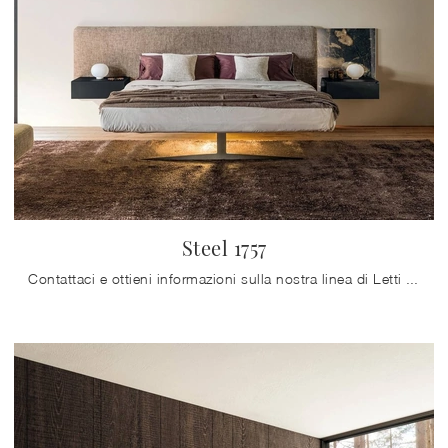
Steel 1757
Contattaci e ottieni informazioni sulla nostra linea di Letti matrimoniali imbottiti: valorizza la tua zona notte con le nostre soluzioni.