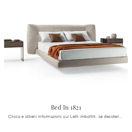
Bed In 1821
Clicca e ottieni informazioni sui Letti imbottiti: se desideri modelli matrimoniali design, il modello Bed In 1821 Lago fa al caso tuo.