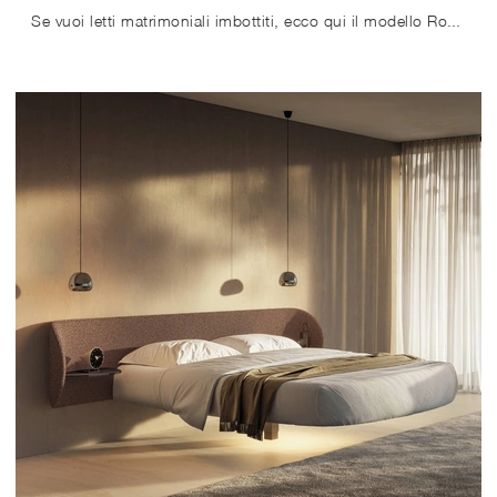
Se vuoi letti matrimoniali imbottiti, ecco qui il modello Roundy Air in tessuto per impreziosire la zona notte.