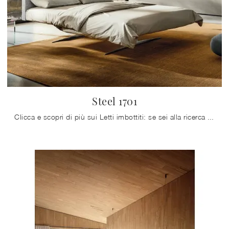
Steel 1701
Clicca e scopri di più sui Letti imbottiti: se sei alla ricerca di modelli matrimoniali design, il modello Steel 1701 Lago fa al caso tuo.