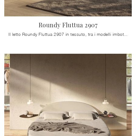
Roundy Fluttua 2907
Il letto Roundy Fluttua 2907 in tessuto, tra i modelli imbottiti matrimoniali design di Lago, è perfetto per assicurarti il riposo migliore.