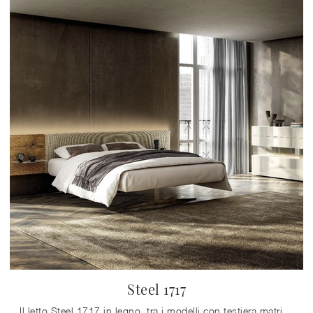
Steel 1717
Il letto Steel 1717 in legno, tra i modelli con testiera matrimoniali design di Lago, è ideale per garantirti il riposo migliore.