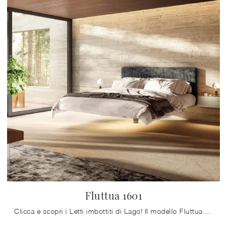
Fluttua 1601
Clicca e scopri i Letti imbottiti di Lago! Il modello Fluttua 1601 in tessuto ti sta aspettando nelle versioni matrimoniali.