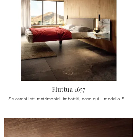
Fluttua 1657
Se cerchi letti matrimoniali imbottiti, ecco qui il modello Fluttua 1657 in tessuto per arricchire la camera da letto.