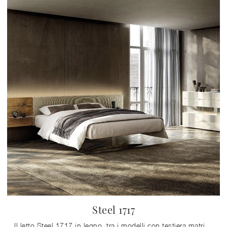
Steel 1717
Il letto Steel 1717 in legno, tra i modelli con testiera matrimoniali design di Lago, è ideale per garantirti il riposo migliore.