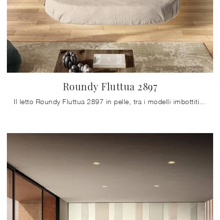
Roundy Fluttua 2897
Il letto Roundy Fluttua 2897 in pelle, tra i modelli imbottiti matrimoniali design di Lago, è ideale per garantirti il relax totale.