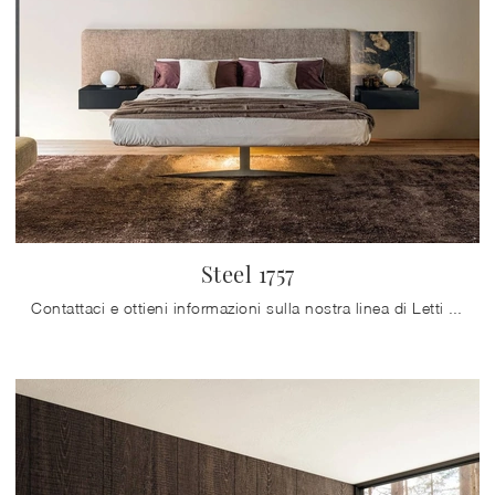
Steel 1757
Contattaci e ottieni informazioni sulla nostra linea di Letti matrimoniali imbottiti: valorizza la tua zona notte con le nostre soluzioni.