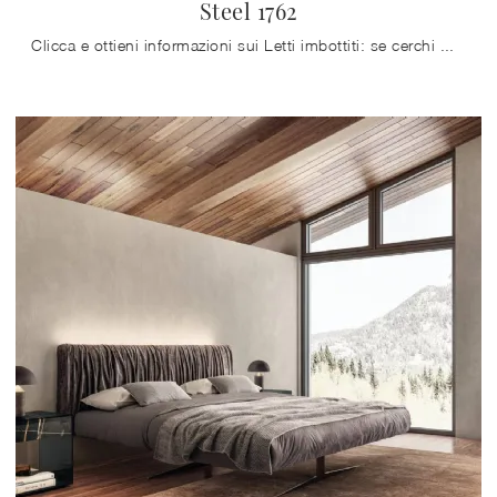
Steel 1762
Clicca e ottieni informazioni sui Letti imbottiti: se cerchi modelli matrimoniali design, il modello Steel 1762 Lago fa per te.