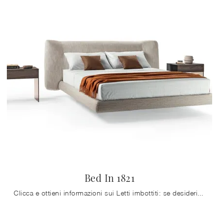
Bed In 1821
Clicca e ottieni informazioni sui Letti imbottiti: se desideri modelli matrimoniali design, il modello Bed In 1821 Lago fa al caso tuo.