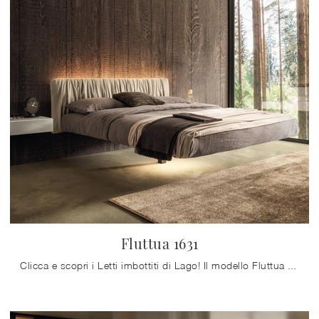
Fluttua 1631
Clicca e scopri i Letti imbottiti di Lago! Il modello Fluttua 1631 in pelle ti sta aspettando nelle versioni matrimoniali.