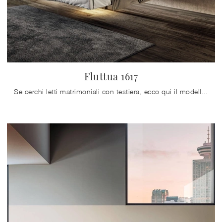
Fluttua 1617
Se cerchi letti matrimoniali con testiera, ecco qui il modello Fluttua 1617 in legno per valorizzare la zona notte.