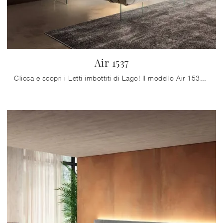
Air 1537
Clicca e scopri i Letti imbottiti di Lago! Il modello Air 1537 in tessuto ti aspetta nelle versioni matrimoniali.