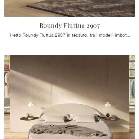
Roundy Fluttua 2907
Il letto Roundy Fluttua 2907 in tessuto, tra i modelli imbottiti matrimoniali design di Lago, è perfetto per assicurarti il riposo migliore.