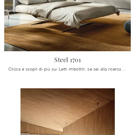
Steel 1701
Clicca e scopri di più sui Letti imbottiti: se sei alla ricerca di modelli matrimoniali design, il modello Steel 1701 Lago fa al caso tuo.