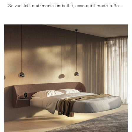
Se vuoi letti matrimoniali imbottiti, ecco qui il modello Roundy Air in tessuto per impreziosire la zona notte.