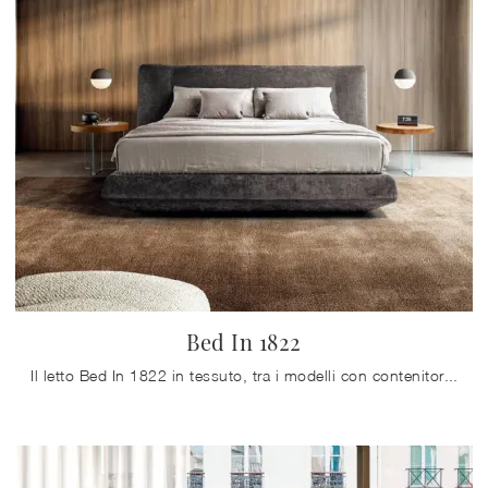
Bed In 1822
Il letto Bed In 1822 in tessuto, tra i modelli con contenitore matrimoniali design di Lago, è ideale per garantirti il riposo migliore.