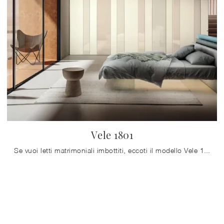
Vele 1801
Se vuoi letti matrimoniali imbottiti, eccoti il modello Vele 1801 in tessuto per impreziosire la camera da letto.