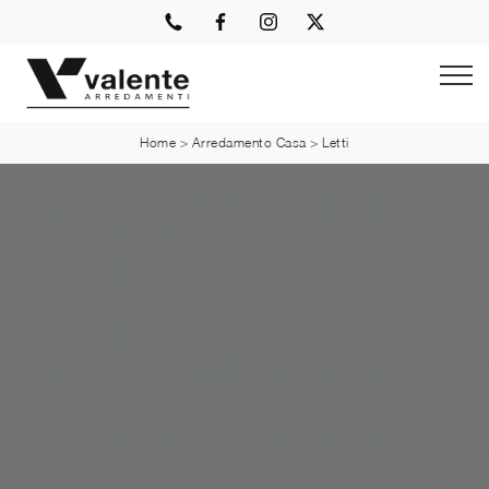
Home
>
Arredamento Casa
>
Letti