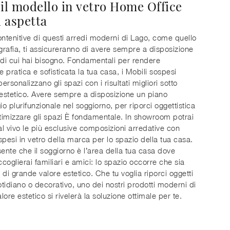
 il modello in vetro Home Office
i aspetta
ontenitive di questi arredi moderni di Lago, come quello
ografia, ti assicureranno di avere sempre a disposizione
 di cui hai bisogno. Fondamentali per rendere
 pratica e sofisticata la tua casa, i Mobili sospesi
rsonalizzano gli spazi con i risultati migliori sotto
 estetico. Avere sempre a disposizione un piano
o plurifunzionale nel soggiorno, per riporci oggettistica
ttimizzare gli spazi È fondamentale. In showroom potrai
l vivo le più esclusive composizioni arredative con
spesi in vetro della marca per lo spazio della tua casa.
sente che il soggiorno è l’area della tua casa dove
coglierai familiari e amici: lo spazio occorre che sia
 di grande valore estetico. Che tu voglia riporci oggetti
tidiano o decorativo, uno dei nostri prodotti moderni di
ore estetico si rivelerà la soluzione ottimale per te.