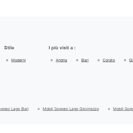
Stile
I più visti a :
Moderni
Andria
Bari
Corato
Gi
ospesi Lago Bari
Mobili Sospesi Lago Giovinazzo
Mobili Sos