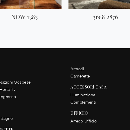
NOW 1383
36e8 2876
Armadi
Camerette
izioni Sospese
ACCESSORI CASA
 Porta Tv
Illuminazione
 ingresso
Complementi
UFFICIO
 Bagno
Arredo Ufficio
 NOTTE