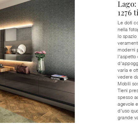
Lago:
1276 t
Le doti c
nella fot
lo spazio
veramente
moderni pe
l'aspetto
d'appoggi
varia e o
vedere da
Mobili so
Tieni pre
spesso ac
agevole e
d'uso quo
grande val