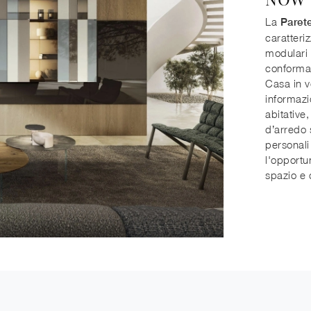
La
Paret
caratteri
modulari e
conformaz
Casa in ve
informazi
abitative,
d’arredo 
personali
l'opportu
spazio e 