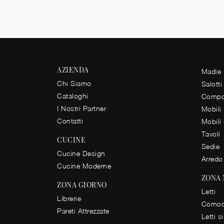
AZIENDA
Madie
Chi Siamo
Salotti
Cataloghi
Compos
I Nostri Partner
Mobili
Contatti
Mobili
Tavoli
CUCINE
Sedie
Cucine Design
Arredo
Cucine Moderne
ZONA
ZONA GIORNO
Letti
Librerie
Comod
Pareti Attrezzate
Letti s