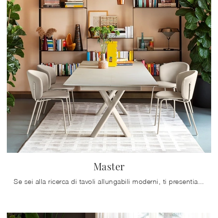
Master
Se sei alla ricerca di tavoli allungabili moderni, ti presentiamo il modello da pranzo in ceramica Master del brand Connubia.