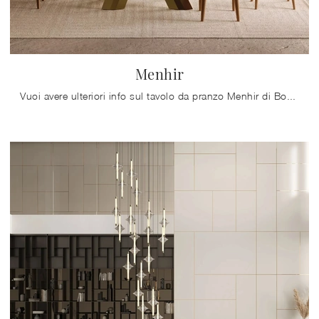
Menhir
Vuoi avere ulteriori info sul tavolo da pranzo Menhir di Bontempi? Clicca e ottieni informazioni sui modelli allungabili dell'azienda.