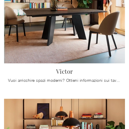
Victor
Vuoi arricchire spazi moderni? Ottieni informazioni sui tavoli moderni allungabili: il modello da pranzo Victor ti attende.