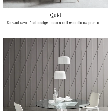
Quid
Se vuoi tavoli fissi design, ecco a te il modello da pranzo in melaminico Quid dell'azienda Maronese.