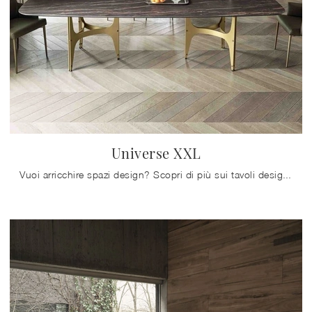
Universe XXL
Vuoi arricchire spazi design? Scopri di più sui tavoli design fissi: il modello da pranzo Universe XXL ti sta aspettando.