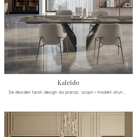
Kaleido
Se desideri tavoli design da pranzo, scopri i modelli allungabili di Bontempi: clicca e scopri il modello Kaleido in gres.