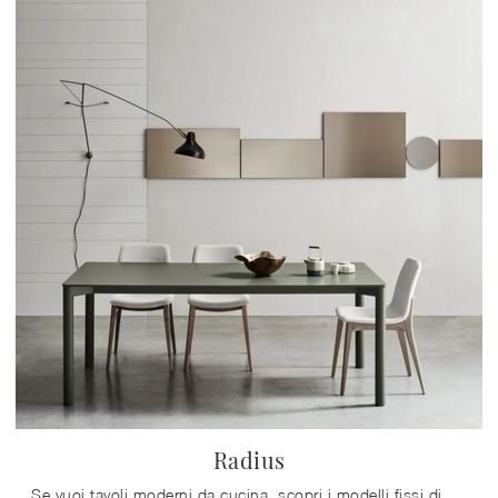
Radius
Se vuoi tavoli moderni da cucina, scopri i modelli fissi di Maronese: clicca e scopri il modello Radius in melaminico.