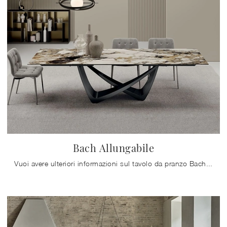
Bach Allungabile
Vuoi avere ulteriori informazioni sul tavolo da pranzo Bach Allungabile di Bontempi? Clicca e scopri di più sui modelli allungabili della marca.