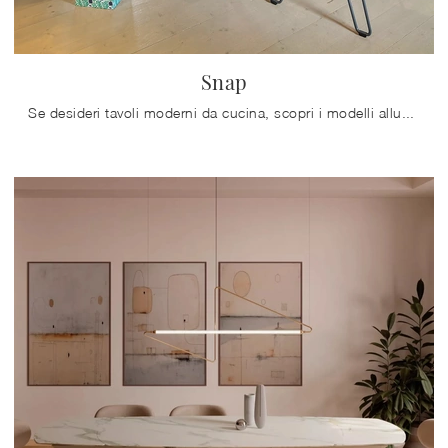
Snap
Se desideri tavoli moderni da cucina, scopri i modelli allungabili di Connubia: clicca e scopri il modello Snap in melaminico.