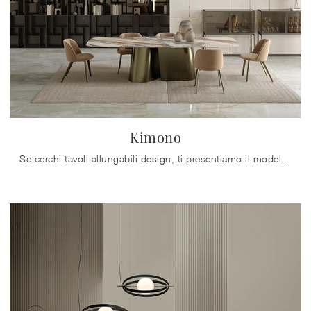
Kimono
Se cerchi tavoli allungabili design, ti presentiamo il modello da pranzo in gres Kimono del marchio Bontempi.