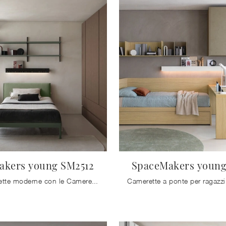
akers young SM2512
SpaceMakers young
Arreda stanzette moderne con le Camerette componibili Zalf! Il modello SpaceMakers young SM2512 in melaminico è per ragazzi.