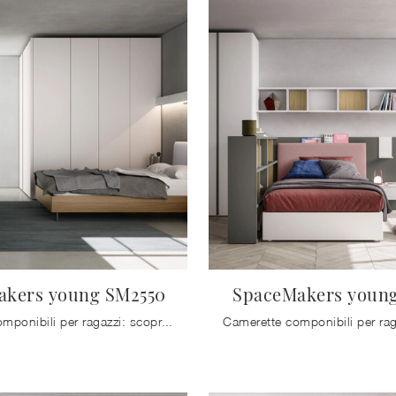
akers young SM2550
SpaceMakers young
Camerette componibili per ragazzi: scopri il modello in melaminico SpaceMakers young SM2550 di Zalf per stanzette moderne.