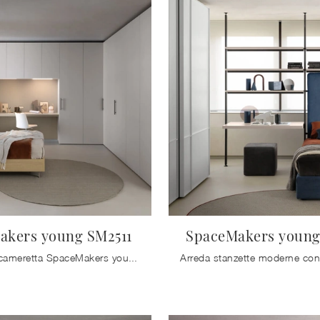
akers young SM2511
SpaceMakers young
Con questa cameretta SpaceMakers young SM2511 Zalf, tra le soluzioni componibili, potrai arredare stanze moderne per ragazzi.