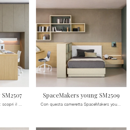
 SM2507
SpaceMakers young SM2509
Camerette a ponte per ragazzi: scopri il modello in melaminico SpaceMakers young SM2507 di Zalf per stanzette moderne.
Con questa cameretta SpaceMakers young SM2509 Zalf, tra le soluzioni componibili, potrai progettare stanze moderne per ragazzi.