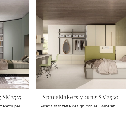
 SM2555
SpaceMakers young SM2530
Clicca e scopri di più sulla cameretta per ragazzi SpaceMakers young SM2555! Le Camerette a ponte Zalf ti attendono.
Arreda stanzette design con le Camerette componibili Zalf! Il modello SpaceMakers young SM2530 in melaminico è per ragazzi.