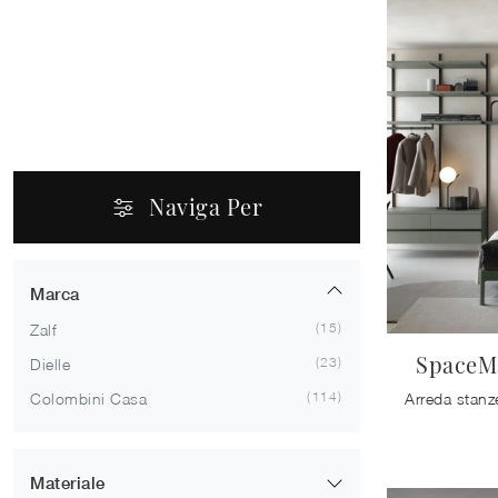
Naviga Per
Marca
15
Zalf
SpaceM
23
Dielle
114
Colombini Casa
Materiale