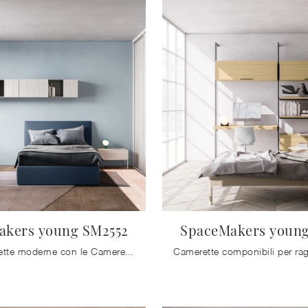
akers young SM2552
SpaceMakers young
Arreda stanzette moderne con le Camerette componibili Zalf! Il modello SpaceMakers young SM2552 in melaminico è per ragazzi.