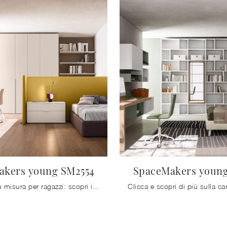
akers young SM2554
SpaceMakers young
Camerette su misura per ragazzi: scopri il modello in melaminico SpaceMakers young SM2554 di Zalf per stanzette moderne.