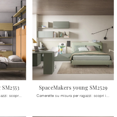
 SM2553
SpaceMakers young SM2529
Camerette componibili per ragazzi: scopri il modello in melaminico SpaceMakers young SM2553 di Zalf per stanzette moderne.
Camerette su misura per ragazzi: scopri il modello in melaminico SpaceMakers young SM2529 di Zalf per stanzette design.