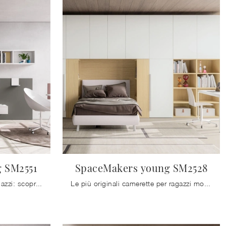
 SM2551
SpaceMakers young SM2528
Camerette componibili per ragazzi: scopri il modello in melaminico SpaceMakers young SM2551 di Zalf per stanzette moderne.
Le più originali camerette per ragazzi moderne ti attendono! Scopri il modello SpaceMakers young SM2528 di Zalf.