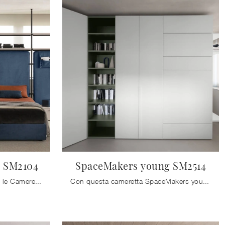
 SM2104
SpaceMakers young SM2514
Arreda stanzette moderne con le Camerette componibili Zalf! Il modello SpaceMakers young SM2104 in melaminico è per ragazzi.
Con questa cameretta SpaceMakers young SM2514 Zalf, tra le soluzioni salvaspazio, potrai progettare stanze moderne per ragazzi.