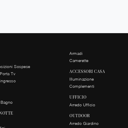
Armadi
Camerette
izioni Sospese
ACCESSORI CASA
 Porta Tv
Illuminazione
 ingresso
Complementi
UFFICIO
 Bagno
Arredo Ufficio
 NOTTE
OUTDOOR
Arredo Giardino
ini