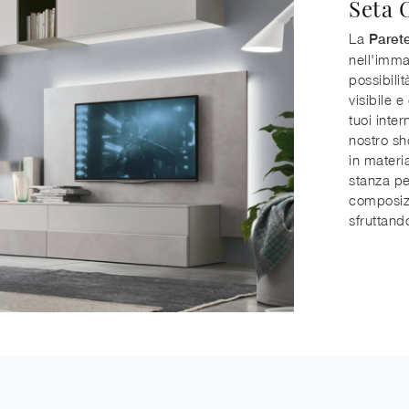
Seta 
La
Paret
nell'imma
possibilit
visibile e
tuoi inte
nostro sh
in materia
stanza pe
composizi
sfruttand