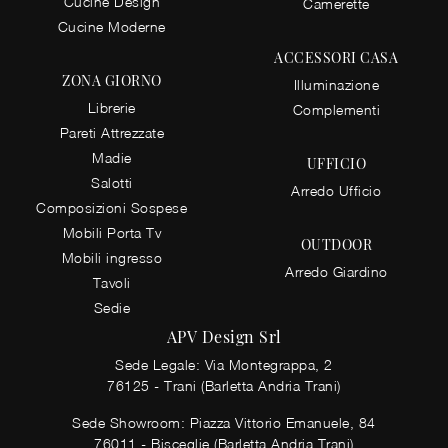
Cucine Design
Camerette
Cucine Moderne
ACCESSORI CASA
ZONA GIORNO
Illuminazione
Librerie
Complementi
Pareti Attrezzate
Madie
UFFICIO
Salotti
Arredo Ufficio
Composizioni Sospese
Mobili Porta Tv
OUTDOOR
Mobili ingresso
Arredo Giardino
Tavoli
Sedie
APV Design Srl
Sede Legale: Via Montegrappa, 2
76125 - Trani (Barletta Andria Trani)
Sede Showroom: Piazza Vittorio Emanuele, 84
76011 - Bisceglie (Barletta Andria Trani)