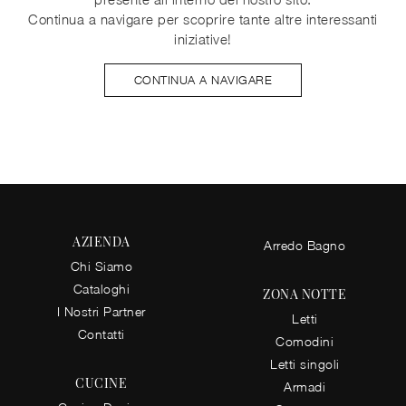
Continua a navigare per scoprire tante altre interessanti
iniziative!
CONTINUA A NAVIGARE
AZIENDA
Arredo Bagno
Chi Siamo
Cataloghi
ZONA NOTTE
I Nostri Partner
Letti
Contatti
Comodini
Letti singoli
CUCINE
Armadi