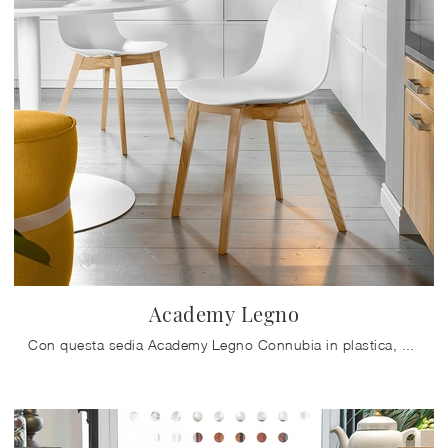
Academy Legno
Con questa sedia Academy Legno Connubia in plastica, una delle nostre sedute fisse moderne, potrai arricchire i tuoi interni.