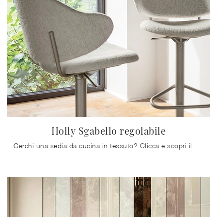
Holly Sgabello regolabile
Cerchi una sedia da cucina in tessuto? Clicca e scopri il modello Holly Sgabello regolabile di Calligaris per ultimare i tuoi spazi alla perfezione.