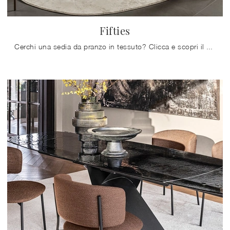
Fifties
Cerchi una sedia da pranzo in tessuto? Clicca e scopri il modello Fifties di Calligaris per ultimare i tuoi interni ottimamente.