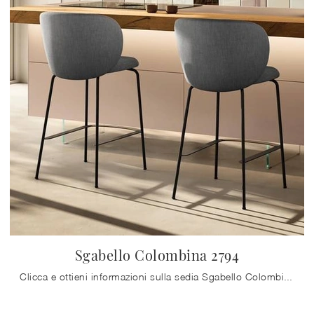
Sgabello Colombina 2794
Clicca e ottieni informazioni sulla sedia Sgabello Colombina 2794 di Lago in tessuto: le più esclusive Sedie sgabelli moderne ti aspettano.