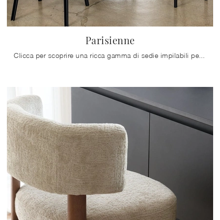
Parisienne
Clicca per scoprire una ricca gamma di sedie impilabili per stanze moderne: il modello Parisienne di Calligaris ti attende!