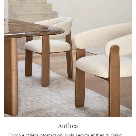
Anthea
Clicca e ottieni informazioni sulla seduta Anthea di Calligaris in tessuto: le più belle Sedie fisse design ti aspettano.