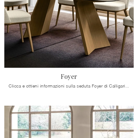
Foyer
Clicca e ottieni informazioni sulla seduta Foyer di Calligaris in tessuto: le più belle Sedie fisse moderne ti attendono.